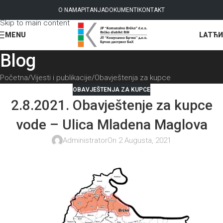
Skip to navigation
O NAMA
PITANJA
DOKUMENTI
KONTAKT
Skip to main content
LAT
ЋИ
MENU
Blog
Početna
Vijesti i publikacije
Obavještenja za kupce
OBAVJEŠTENJA ZA KUPCE
2.8.2021. Obavještenje za kupce
vode – Ulica Mladena Maglova
Administrator
On 2 Augusta, 2021