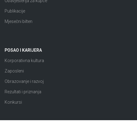
Obavještenja za kupce
Publikacije
Mjesečni bilten
POSAO I KARIJERA
Korporativna kultura
Zaposleni
Obrazovanje i razvoj
Rezultati i priznanja
Konkursi
JAVNE NABAVKE