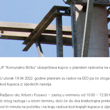
JP “Komunalno Brčko” obavještava kupce o planskim radovima na el
U utorak 19.04.2022. godine planirani su radovi na EEO pa će stoga
kod kupaca iz sljedećih naselja:
Ražljevo dio, Krbeti i Posavci – zastoj u vremenu od 10:00 – 12:30 h
Iz istog razloga i u istom terminu, doći će do dva kratkotrajna prek
od tri minuta na početku i na kraju radova kod krajnjih kupaca iz sl