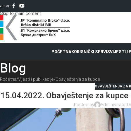
Skip to navigation
AT
ЋИР
Skip to main content
POČETNA
KORISNIČKI SERVIS
VIJESTI I
Blog
Početna
Vijesti i publikacije
Obavještenja za kupce
OBAVJEŠTENJA ZA 
15.04.2022. Obavještenje za kupce e
Posted by
Administrator
On