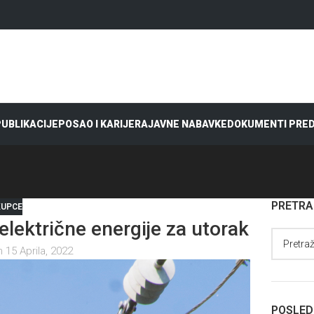
 PUBLIKACIJE
POSAO I KARIJERA
JAVNE NABAVKE
DOKUMENTI PRE
PRETR
KUPCE
lektrične energije za utorak
 15 Aprila, 2022
POSLED