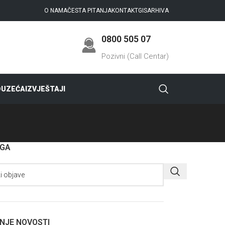
O NAMA
ČESTA PITANJA
KONTAKT
GIS
ARHIVA
0800 505 07
Pozivni (Call Centar)
DUZEĆA
IZVJEŠTAJI
AGA
NJE NOVOSTI