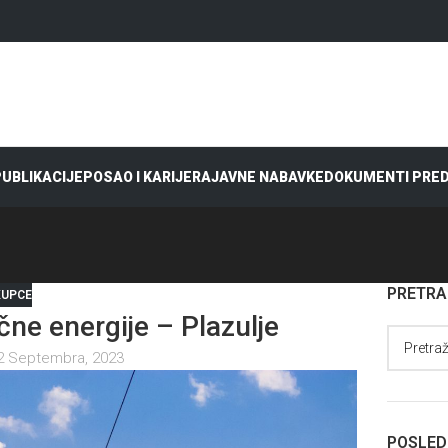
 PUBLIKACIJE
POSAO I KARIJERA
JAVNE NABAVKE
DOKUMENTI PRE
PRETR
KUPCE
čne energije – Plazulje
2 Septembra, 2023
POSLED