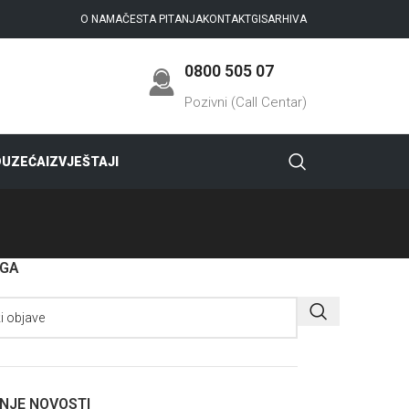
O NAMA
ČESTA PITANJA
KONTAKT
GIS
ARHIVA
0800 505 07
Pozivni (Call Centar)
DUZEĆA
IZVJEŠTAJI
AGA
NJE NOVOSTI