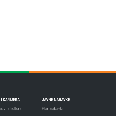
I KARIJERA
JAVNE NABAVKE
tivna kultura
Plan nabavki