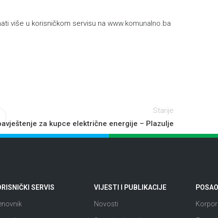
ti više u korisničkom servisu na
www.komunalno.ba
Starije
avještenje za kupce električne energije – Plazulje
RISNIČKI SERVIS
VIJESTI I PUBLIKACIJE
POSAO 
enovnik
Novosti
Korpora