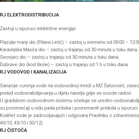
RJ ELEKTRODISTRIBUCIJA
Zastoji u isporuci električne energije:
Plazulje manji dio (Pilana Letić) – zastoj u vremenu od 09:00 – 12:0
Karavlaška Maoča dio – zastoj u trajanju od 30 minuta u toku dana;
Seonjaci dio – zastoj u trajanju od 30 minuta u toku dana;
Dubrave dio (kod škole) – zastoj u trajanju od 1 h u toku dana;
RJ VODOVOD I KANALIZACIJA
Sanacije curenja vode na vodovodnoj mreži u MZ Šatorovići, zaseok
prekid vodosnabdijevanja u dijelu naselja gdje se izvode radovi.
U gradskom vodovodnom sistemu očekuje se uredno vodosnabdije
su poremećaji u vidu pada pritiska i povremenih prekida u isporuc
Kvalitet vode je zadovoljavajući i odgovara Pravilniku o zdravstvenoj
40/10, 43/10 i 30/12).
RJ ČISTOĆA