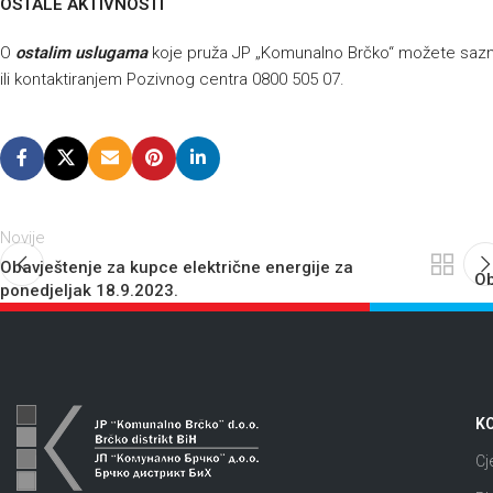
OSTALE AKTIVNOSTI
O
ostalim uslugama
koje pruža JP „Komunalno Brčko“ možete sazna
ili kontaktiranjem Pozivnog centra 0800 505 07.
Novije
Obavještenje za kupce električne energije za
Ob
ponedjeljak 18.9.2023.
KO
Cj