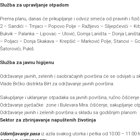
Služba za upravljanje otpadom
Prema planu, danas će prikupljanje i odvoz smeća od pravnih i fizič
2 – Sandići – Trnjaci – Popovo Polje – Ražljevo – Slijepčevići – Kr
Bukvik – Palanka – Lipovac – Ulović, Gornja Laništa – Donja Laništa
– Poljaci – Donja Skakava – Krepšić – Marković Polje, Stanovi – G
Šatorovići, Pukiš.
Služba za javnu higijenu
Održavanje javnih, zelenih i saobraćajnih površina će se odvijati 
Vlade Brčko distrikta BiH za održavanje javnih površina:
Sakupljanje i uklanjanje otpadaka sa javnih površina, ručno čišćenj
Održavanje pješačke zone i Bulevara Mira: čišćenje, sakupljanje ot
Održavanje javnih i zelenih površina u skladu sa godišnjim planom
Sektor za zbrinjavanje napuštenih životinja
Udomljavanje pasa
iz azila svakog utorka i petka od 10:00 – 11:00 