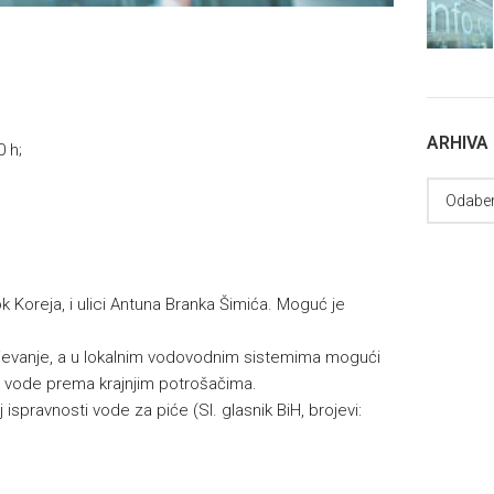
ARHIVA
0 h;
 Koreja, i ulici Antuna Branka Šimića. Moguć je
vanje, a u lokalnim vodovodnim sistemima mogući
i vode prema krajnjim potrošačima.
 ispravnosti vode za piće (Sl. glasnik BiH, brojevi: