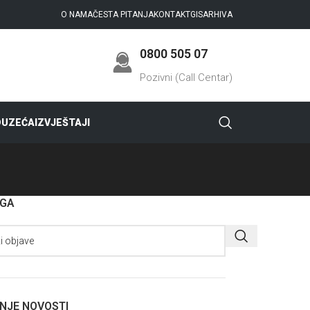
O NAMA
ČESTA PITANJA
KONTAKT
GIS
ARHIVA
0800 505 07
Pozivni (Call Centar)
DUZEĆA
IZVJEŠTAJI
AGA
NJE NOVOSTI