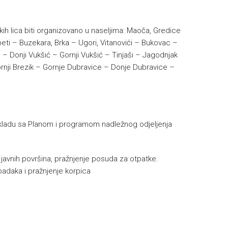
kih lica biti organizovano u naseljima: Maoča, Gredice
beti – Buzekara, Brka – Ugori, Vitanovići – Bukovac –
 – Donji Vukšić – Gornji Vukšić – Tinjaši – Jagodnjak
ornji Brezik – Gornje Dubravice – Donje Dubravice –
u skladu sa Planom i programom nadležnog odjeljenja
e javnih površina, pražnjenje posuda za otpatke.
padaka i pražnjenje korpica
h