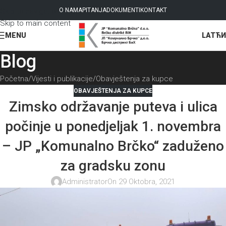
Skip to navigation
O NAMA
PITANJA
DOKUMENTI
KONTAKT
Skip to main content
LAT
ЋИ
MENU
Blog
Početna
Vijesti i publikacije
Obavještenja za kupce
OBAVJEŠTENJA ZA KUPCE
Zimsko održavanje puteva i ulica
počinje u ponedjeljak 1. novembra
– JP „Komunalno Brčko“ zaduženo
za gradsku zonu
Administrator
On 29 Oktobra, 2021