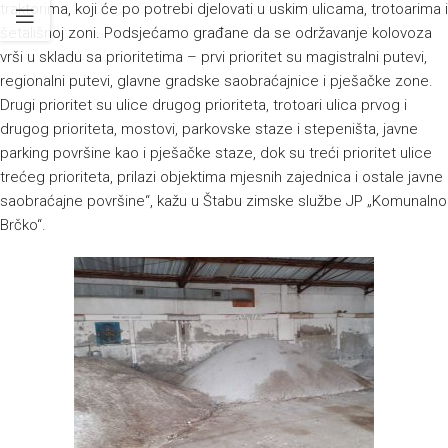
traktorima, koji će po potrebi djelovati u uskim ulicama, trotoarima i
šetališnoj zoni. Podsjećamo građane da se održavanje kolovoza
vrši u skladu sa prioritetima – prvi prioritet su magistralni putevi,
regionalni putevi, glavne gradske saobraćajnice i pješačke zone.
Drugi prioritet su ulice drugog prioriteta, trotoari ulica prvog i
drugog prioriteta, mostovi, parkovske staze i stepeništa, javne
parking površine kao i pješačke staze, dok su treći prioritet ulice
trećeg prioriteta, prilazi objektima mjesnih zajednica i ostale javne
saobraćajne površine“, kažu u Štabu zimske službe JP „Komunalno
Brčko“.