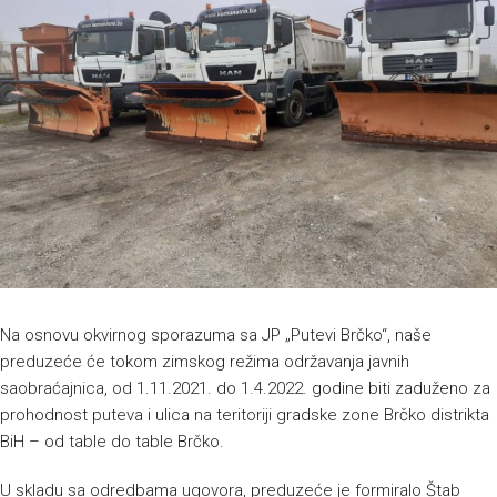
Na osnovu okvirnog sporazuma sa JP „Putevi Brčko“, naše
preduzeće će tokom zimskog režima održavanja javnih
saobraćajnica, od 1.11.2021. do 1.4.2022. godine biti zaduženo za
prohodnost puteva i ulica na teritoriji gradske zone Brčko distrikta
BiH – od table do table Brčko.
U skladu sa odredbama ugovora, preduzeće je formiralo Štab