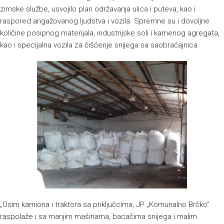
zimske službe, usvojilo plan održavanja ulica i puteva, kao i
raspored angažovanog ljudstva i vozila. Spremne su i dovoljne
količine posipnog materijala, industrijske soli i kamenog agregata,
kao i specijalna vozila za čišćenje snijega sa saobraćajnica.
„Osim kamiona i traktora sa priključcima, JP „Komunalno Brčko“
raspolaže i sa manjim mašinama, bacačima snijega i malim