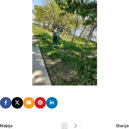
Novije
Starije