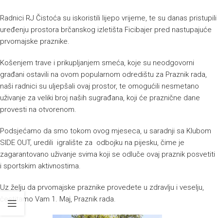
Radnici RJ Čistoća su iskoristili lijepo vrijeme, te su danas pristupili
uređenju prostora brčanskog izletišta Ficibajer pred nastupajuće
prvomajske praznike.
Košenjem trave i prikupljanjem smeća, koje su neodgovorni
građani ostavili na ovom popularnom odredištu za Praznik rada,
naši radnici su uljepšali ovaj prostor, te omogućili nesmetano
uživanje za veliki broj naših sugrađana, koji će praznične dane
provesti na otvorenom.
Podsjećamo da smo tokom ovog mjeseca, u saradnji sa Klubom
SIDE OUT, uredili igralište za odbojku na pijesku, čime je
zagarantovano uživanje svima koji se odluče ovaj praznik posvetiti
i sportskim aktivnostima.
Uz želju da prvomajske praznike provedete u zdravlju i veselju,
čestitamo Vam 1. Maj, Praznik rada.