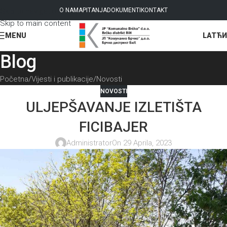
Skip to navigation
O NAMA
PITANJA
DOKUMENTI
KONTAKT
Skip to main content
LAT
ЋИ
MENU
Blog
Početna
Vijesti i publikacije
Novosti
NOVOSTI
ULJEPŠAVANJE IZLETIŠTA
FICIBAJER
Administrator
On 29 Aprila, 2023