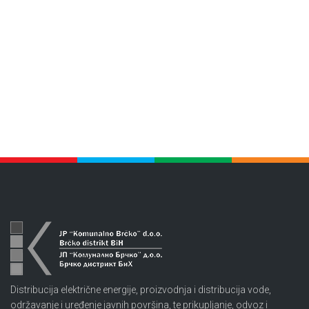
Distribucija električne energije, proizvodnja i distribucija vode,
održavanje i uređenje javnih površina, te prikupljanje, odvoz i