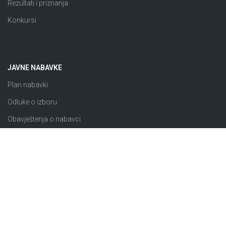
Rezultati i priznanja
Konkursi
JAVNE NABAVKE
Plan nabavki
Odluke o izboru
Obavještenja o nabavci
Izuzeto od ZJN
Sklopljeni ugovori
Razno
© 2026 JP “Komunalno Brčko” d.o.o. Brčko distrikt BiH |
Pravila i uslovi korištenja