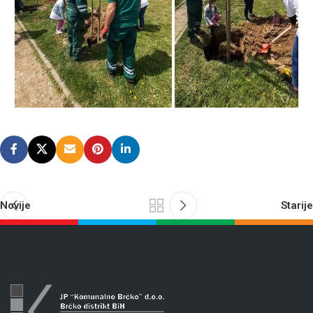
Novije
Starije