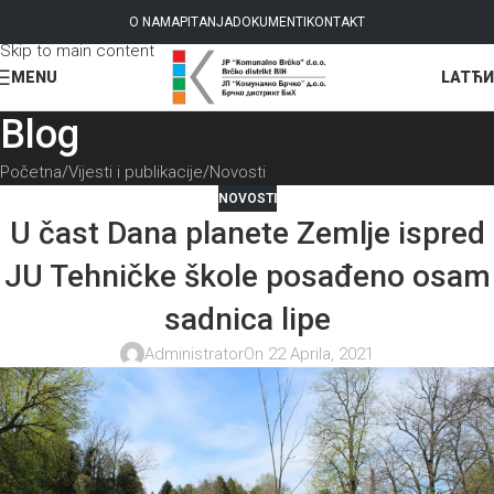
Skip to navigation
O NAMA
PITANJA
DOKUMENTI
KONTAKT
Skip to main content
LAT
ЋИ
MENU
Blog
Početna
Vijesti i publikacije
Novosti
NOVOSTI
U čast Dana planete Zemlje ispred
JU Tehničke škole posađeno osam
sadnica lipe
Administrator
On 22 Aprila, 2021