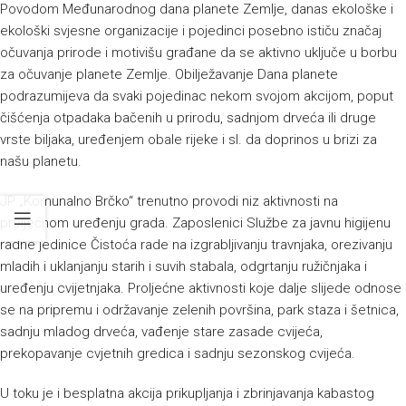
Povodom Međunarodnog dana planete Zemlje, danas ekološke i
ekološki svjesne organizacije i pojedinci posebno ističu značaj
očuvanja prirode i motivišu građane da se aktivno uključe u borbu
za očuvanje planete Zemlje. Obilježavanje Dana planete
podrazumijeva da svaki pojedinac nekom svojom akcijom, poput
čišćenja otpadaka bačenih u prirodu, sadnjom drveća ili druge
vrste biljaka, uređenjem obale rijeke i sl. da doprinos u brizi za
našu planetu.
JP „Komunalno Brčko“ trenutno provodi niz aktivnosti na
proljećnom uređenju grada. Zaposlenici Službe za javnu higijenu
radne jedinice Čistoća rade na izgrabljivanju travnjaka, orezivanju
mladih i uklanjanju starih i suvih stabala, odgrtanju ružičnjaka i
uređenju cvijetnjaka. Proljećne aktivnosti koje dalje slijede odnose
se na pripremu i održavanje zelenih površina, park staza i šetnica,
sadnju mladog drveća, vađenje stare zasade cvijeća,
prekopavanje cvjetnih gredica i sadnju sezonskog cvijeća.
U toku je i besplatna akcija prikupljanja i zbrinjavanja kabastog