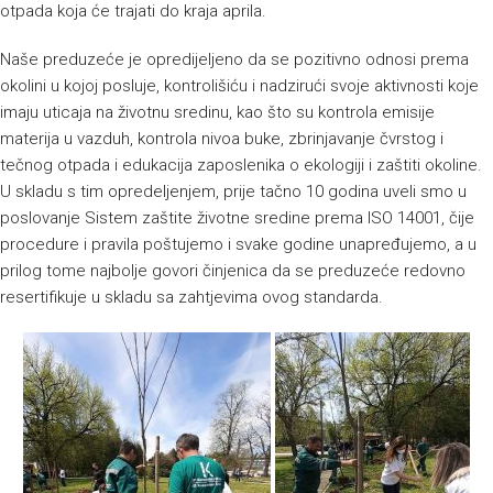
otpada koja će trajati do kraja aprila.
Naše preduzeće je opredijeljeno da se pozitivno odnosi prema
okolini u kojoj posluje, kontrolišiću i nadzirući svoje aktivnosti koje
imaju uticaja na životnu sredinu, kao što su kontrola emisije
materija u vazduh, kontrola nivoa buke, zbrinjavanje čvrstog i
tečnog otpada i edukacija zaposlenika o ekologiji i zaštiti okoline.
U skladu s tim opredeljenjem, prije tačno 10 godina uveli smo u
poslovanje Sistem zaštite životne sredine prema ISO 14001, čije
procedure i pravila poštujemo i svake godine unapređujemo, a u
prilog tome najbolje govori činjenica da se preduzeće redovno
resertifikuje u skladu sa zahtjevima ovog standarda.