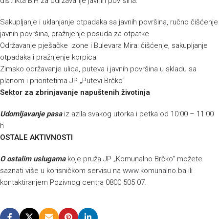
distrikta BiH za održavanje javnih površina:
Sakupljanje i uklanjanje otpadaka sa javnih površina, ručno čišćenje
javnih površina, pražnjenje posuda za otpatke
Održavanje pješačke zone i Bulevara Mira: čišćenje, sakupljanje
otpadaka i pražnjenje korpica
Zimsko održavanje ulica, puteva i javnih površina u skladu sa
planom i prioritetima JP „Putevi Brčko“
Sektor za zbrinjavanje napuštenih životinja
Udomljavanje pasa
iz azila svakog utorka i petka od 10:00 – 11:00
h
OSTALE AKTIVNOSTI
O
ostalim uslugama
koje pruža JP „Komunalno Brčko“ možete
saznati više u korisničkom servisu na
www.komunalno.ba
ili
kontaktiranjem Pozivnog centra 0800 505 07.