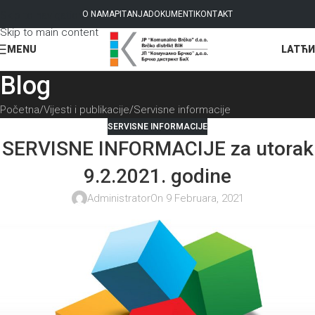
Skip to navigation
O NAMA
PITANJA
DOKUMENTI
KONTAKT
Skip to main content
LAT
ЋИ
MENU
Blog
Početna
Vijesti i publikacije
Servisne informacije
SERVISNE INFORMACIJE
SERVISNE INFORMACIJE za utorak
9.2.2021. godine
Administrator
On 9 Februara, 2021