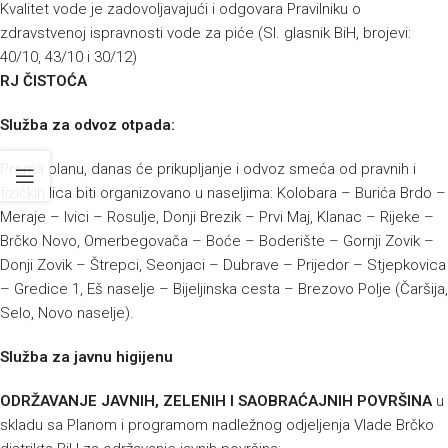
Kvalitet vode je zadovoljavajući i odgovara Pravilniku o
zdravstvenoj ispravnosti vode za piće (Sl. glasnik BiH, brojevi:
40/10, 43/10 i 30/12)
RJ ČISTOĆA
Služba za odvoz otpada:
Prema planu, danas će prikupljanje i odvoz smeća od pravnih i
fizičkih lica biti organizovano u naseljima: Kolobara – Burića Brdo –
Meraje – Ivici – Rosulje, Donji Brezik – Prvi Maj, Klanac – Rijeke –
Brčko Novo, Omerbegovača – Boće – Boderište – Gornji Zovik –
Donji Zovik – Štrepci, Seonjaci – Dubrave – Prijedor – Stjepkovica
– Gredice 1, Eš naselje – Bijeljinska cesta – Brezovo Polje (Čaršija,
Selo, Novo naselje).
Služba za javnu higijenu
ODRŽAVANJE JAVNIH, ZELENIH I SAOBRAĆAJNIH POVRŠINA
u
skladu sa Planom i programom nadležnog odjeljenja Vlade Brčko