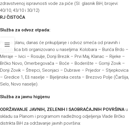
zdravstvenoj ispravnosti vode za piće (Sl. glasnik BiH, brojevi:
40/10, 43/10 i 30/12)
RJ ČISTOĆA
Služba za odvoz otpada:
Prema planu, danas će prikupljanje i odvoz smeća od pravnih i
fizičkih lica biti organizovano u naseljima: Kolobara – Burića Brdo –
Meraje – Ivici – Rosulje, Donji Brezik – Prvi Maj, Klanac – Rijeke –
Brčko Novo, Omerbegovača – Boće – Boderište – Gornji Zovik –
Donji Zovik – Štrepci, Seonjaci – Dubrave – Prijedor – Stjepkovica
– Gredice 1, Eš naselje – Bijeljinska cesta – Brezovo Polje (Čaršija,
Selo, Novo naselje).
Služba za javnu higijenu
ODRŽAVANJE JAVNIH, ZELENIH I SAOBRAĆAJNIH POVRŠINA
u
skladu sa Planom i programom nadležnog odjeljenja Vlade Brčko
distrikta BiH za održavanje javnih površina: