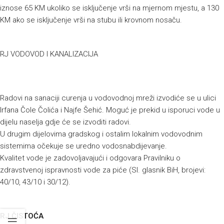
iznose 65 KM ukoliko se isključenje vrši na mjernom mjestu, a 130
KM ako se isključenje vrši na stubu ili krovnom nosaču.
RJ VODOVOD I KANALIZACIJA
Radovi na sanaciji curenja u vodovodnoj mreži izvodiće se u ulici
Irfana Čole Čolića i Najfe Šehić. Moguć je prekid u isporuci vode u
dijelu naselja gdje će se izvoditi radovi.
U drugim dijelovima gradskog i ostalim lokalnim vodovodnim
sistemima očekuje se uredno vodosnabdijevanje.
Kvalitet vode je zadovoljavajući i odgovara Pravilniku o
zdravstvenoj ispravnosti vode za piće (Sl. glasnik BiH, brojevi:
40/10, 43/10 i 30/12).
RJ ČISTOĆA