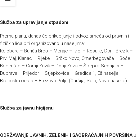
Služba za upravljanje otpadom
Prema planu, danas će prikupljanje i odvoz smeća od pravnih i
fizičkih lica biti organizovano u naseljima:
Kolobara – Burića Brdo – Meraje – Ivici – Rosulje, Donji Brezik –
Prvi Maj, Klanac – Rijeke – Brčko Novo, Omerbegovača – Boće –
Boderište – Gornji Zovik – Donji Zovik – Štrepci, Seonjaci –
Dubrave – Prijedor – Stjepkovica – Gredice 1, Eš naselje –
Bijeljinska cesta – Brezovo Polje (Čaršija, Selo, Novo naselje).
Služba za javnu higijenu
ODRŽAVANjE JAVNIH, ZELENIH I SAOBRAĆAJNIH POVRŠINA
u