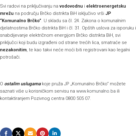
Svi radovi na priključivanju na
vodovodnu
i
elektroenergetsku
mrežu
na području Brčko distrikta BiH isključivo vrši
JP
“Komunalno Brčko”
. U skladu sa čl. 24. Zakona o komunalnim
djelatnostima Brčko distrikta BiH i čl. 31. Opštih uslova za isporuku i
snabdijevanje električnom energijom Brčko distrikta BiH, svi
priključci koji budu izgrađeni od strane trećih lica, smatraće se
nezakonitim
, te kao takvi neće moći biti registrovani kao legalni
potrošači.
O
ostalim uslugama
koje pruža JP „Komunalno Brčko“ možete
saznati više u korisničkom servisu na
www.komunalno.ba
ili
kontaktiranjem Pozivnog centra 0800 505 07.