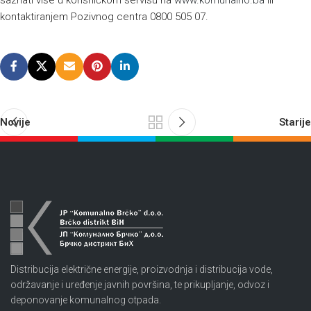
saznati više u korisničkom servisu na
www.komunalno.ba
ili
kontaktiranjem Pozivnog centra 0800 505 07.
Novije
Starije
Distribucija električne energije, proizvodnja i distribucija vode,
održavanje i uređenje javnih površina, te prikupljanje, odvoz i
deponovanje komunalnog otpada.