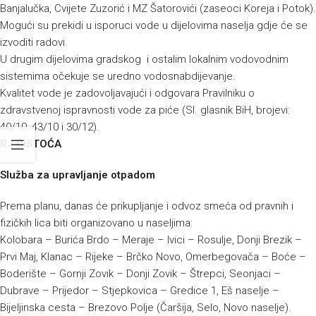
Banjalučka, Cvijete Zuzorić i MZ Šatorovići (zaseoci Koreja i Potok).
Mogući su prekidi u isporuci vode u dijelovima naselja gdje će se
izvoditi radovi.
U drugim dijelovima gradskog i ostalim lokalnim vodovodnim
sistemima očekuje se uredno vodosnabdijevanje.
Kvalitet vode je zadovoljavajući i odgovara Pravilniku o
zdravstvenoj ispravnosti vode za piće (Sl. glasnik BiH, brojevi:
40/10, 43/10 i 30/12).
RJ ČISTOĆA
Služba za upravljanje otpadom
Prema planu, danas će prikupljanje i odvoz smeća od pravnih i
fizičkih lica biti organizovano u naseljima:
Kolobara – Burića Brdo – Meraje – Ivici – Rosulje, Donji Brezik –
Prvi Maj, Klanac – Rijeke – Brčko Novo, Omerbegovača – Boće –
Boderište – Gornji Zovik – Donji Zovik – Štrepci, Seonjaci –
Dubrave – Prijedor – Stjepkovica – Gredice 1, Eš naselje –
Bijeljinska cesta – Brezovo Polje (Čaršija, Selo, Novo naselje).