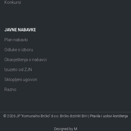
Konkursi
JAVNE NABAVKE
Plan nabavki
Odluke o izboru
Obavještenja o nabavci
Izuzeto od ZJN
Sklopljeni ugovori
Razno
© 2026 JP “Komunalno Brčko” d.o.o. Brčko distrikt BiH |
Pravila i uslovi korištenja
Designed by
M