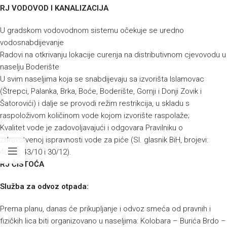
RJ VODOVOD I KANALIZACIJA
U gradskom vodovodnom sistemu očekuje se uredno
vodosnabdijevanje
Radovi na otkrivanju lokacije curenja na distributivnom cjevovodu u
naselju Boderište
U svim naseljima koja se snabdijevaju sa izvorišta Islamovac
(Štrepci, Palanka, Brka, Boće, Boderište, Gornji i Donji Zovik i
Šatorovići) i dalje se provodi režim restrikcija, u skladu s
raspoloživom količinom vode kojom izvorište raspolaže;
Kvalitet vode je zadovoljavajući i odgovara Pravilniku o
zdravstvenoj ispravnosti vode za piće (Sl. glasnik BiH, brojevi:
40/10, 43/10 i 30/12).
RJ ČISTOĆA
Služba za odvoz otpada:
Prema planu, danas će prikupljanje i odvoz smeća od pravnih i
fizičkih lica biti organizovano u naseljima: Kolobara – Burića Brdo –