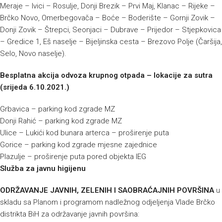
Meraje – Ivici – Rosulje, Donji Brezik – Prvi Maj, Klanac – Rijeke –
Brčko Novo, Omerbegovača – Boće – Boderište – Gornji Zovik –
Donji Zovik – Štrepci, Seonjaci – Dubrave – Prijedor – Stjepkovica
– Gredice 1, Eš naselje – Bijeljinska cesta – Brezovo Polje (Čaršija,
Selo, Novo naselje).
Besplatna akcija odvoza krupnog otpada – lokacije za sutra
(srijeda 6.10.2021.)
Grbavica – parking kod zgrade MZ
Donji Rahić – parking kod zgrade MZ
Ulice – Lukići kod bunara arterca – proširenje puta
Gorice – parking kod zgrade mjesne zajednice
Plazulje – proširenje puta pored objekta IEG
Služba za javnu higijenu
ODRŽAVANJE JAVNIH, ZELENIH I SAOBRAĆAJNIH POVRŠINA
u
skladu sa Planom i programom nadležnog odjeljenja Vlade Brčko
distrikta BiH za održavanje javnih površina: