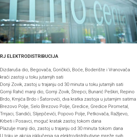
RJ ELEKTRODISTRIBUCIJA
Dizdaruša dio, Begovača, Goričkići, Boće, Boderište i Vranovača
kraći zastoji u toku jutarnjih sati
Donji Zovik, zastoj u trajanju od 30 minuta u toku jutarnjih sati
Gornji Rahić manji dio, Gornji Zovik, Štrepci, Bunarić Peškiri, Repino
Brdo, Krnjića Brdo i Šatorovići, dva kratka zastoja u jutarnjim satima
Brezovo Polje, Selo Brezovo Polje, Gredice, Gredice Pirometal,
Trnjaci, Sandići, Slijepčevići, Popovo Polje, Petkovača, Ražljevo,
Krbeti i Posavci, moguć kratak zastoj tokom dana
Plazulje manji dio, zastoj u trajanju od 30 minuta tokom dana
U toku je akcija isključenja sa elektrodistributivne mreže svih