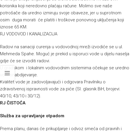
korisnika koji neredovno plaćaju račune. Molimo sve naše
potrošače da uredno izmiruju svoje obaveze, jer u suprotnom
osim duga morati će platiti i troškove ponovnog uključenja koji
iznose 65 KM.
RJ VODOVOD I KANALIZACIJA
Radovi na sanaciji curenja u vodovodnoj mreži izvodiće se u ul.
Mehmeda Spahe. Moguć je prekid u isporuci vode u dijelu naselja
gdje će se izvoditi radovi.
U gradskom i lokalnim vodovodnim sistemima očekuje se uredno
vodosnabdijevanje.
Kvalitet vode je zadovoljavajući i odgovara Pravilniku o
zdravstvenoj ispravnosti vode za piće (Sl. glasnik BiH, brojevi:
40/10, 43/10 i 30/12).
RJ ČISTOĆA
Služba za upravljanje otpadom
Prema planu, danas će prikupljanje i odvoz smeća od pravnih i