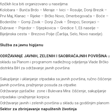
fizičkih lica biti organizovano u naseljima:
Kolobara – Burića Brdo – Meraje – Ivici – Rosulje, Donji Brezik –
Prvi Maj, Klanac – Rijeke – Brčko Novo, Omerbegovača – Boće –
Boderište – Gornji Zovik – Donji Zovik – Štrepci, Seonjaci –
Dubrave – Prijedor – Stjepkovica – Gredice 1, Eš naselje –
Bijeljinska cesta – Brezovo Polje (Čaršija, Selo, Novo naselje).
Služba za javnu higijenu
ODRŽAVANjE JAVNIH, ZELENIH I SAOBRAĆAJNIH POVRŠINA
u
skladu sa Planom i programom nadležnog odjeljenja Vlade Brčko
distrikta BiH za održavanje javnih površina:
Sakupljanje i uklanjanje otpadaka sa javnih površina, ručno čišćenje
javnih površina, pražnjenje posuda za otpatke.
Održavanje pješačke zone i Bulevara Mira: čišćenje, sakupljanje
otpadaka i pražnjenje korpica
Održavanje javnih i zelenih površina u skladu sa godišnjim planom
Sektor za zbrinjavanje napuštenih životinja