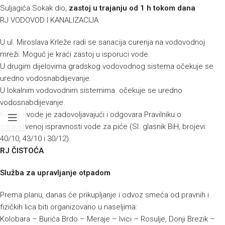
Suljagića Sokak dio,
zastoj u trajanju od 1 h tokom dana
RJ VODOVOD I KANALIZACIJA
U ul. Miroslava Krleže radi se sanacija curenja na vodovodnoj
mreži. Moguć je kraći zastoj u isporuci vode.
U drugim dijelovima gradskog vodovodnog sistema očekuje se
uredno vodosnabdijevanje.
U lokalnim vodovodnim sistemima očekuje se uredno
vodosnabdijevanje.
Kvalitet vode je zadovoljavajući i odgovara Pravilniku o
zdravstvenoj ispravnosti vode za piće (Sl. glasnik BiH, brojevi:
40/10, 43/10 i 30/12).
RJ ČISTOĆA
Služba za upravljanje otpadom
Prema planu, danas će prikupljanje i odvoz smeća od pravnih i
fizičkih lica biti organizovano u naseljima:
Kolobara – Burića Brdo – Meraje – Ivici – Rosulje, Donji Brezik –