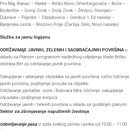
Prvi Maj, Klanac – Rijeke – Brčko Novo, Omerbegovača – Boće –
Boderište – Gornji Zovik – Donji Zovik – Štrepci, Seonjaci –
Dubrave – Prijedor – Stjepkovica – Gredice 1, Eš naselje –
Bijeljinska cesta – Brezovo Polje (Čaršija, Selo, Novo naselje).
Služba za javnu higijenu
ODRŽAVANjE JAVNIH, ZELENIH I SAOBRAĆAJNIH POVRŠINA
u
skladu sa Planom i programom nadležnog odjeljenja Vlade Brčko
distrikta BiH za održavanje javnih površina:
Sakupljanje i uklanjanje otpadaka sa javnih površina, ručno čišćenje
javnih površina, pražnjenje posuda za otpatke.
Održavanje pješačke zone i Bulevara Mira: čišćenje, sakupljanje
otpadaka i pražnjenje korpica
Održavanje javnih i zelenih površina u skladu sa godišnjim planom
Sektor za zbrinjavanje napuštenih životinja
Udomljavanje pasa
iz azila svakog utorka i petka od 10:00 – 11:00