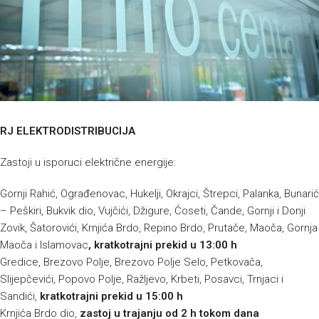
RJ ELEKTRODISTRIBUCIJA
Zastoji u isporuci električne energije:
Gornji Rahić, Ograđenovac, Hukelji, Okrajci, Štrepci, Palanka, Bunarić
– Peškiri, Bukvik dio, Vujčići, Džigure, Ćoseti, Čande, Gornji i Donji
Zovik, Šatorovići, Krnjića Brdo, Repino Brdo, Prutače, Maoča, Gornja
Maoča i Islamovac
, kratkotrajni prekid u 13:00 h
Gredice, Brezovo Polje, Brezovo Polje Selo, Petkovača,
Slijepčevići, Popovo Polje, Ražljevo, Krbeti, Posavci, Trnjaci i
Sandići,
kratkotrajni prekid u 15:00 h
Krnjića Brdo dio,
zastoj u trajanju od 2 h tokom dana