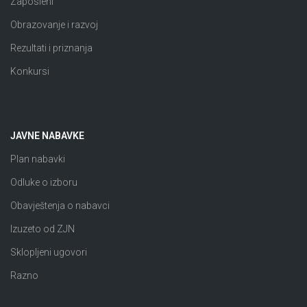
Zaposleni
Obrazovanje i razvoj
Rezultati i priznanja
Konkursi
JAVNE NABAVKE
Plan nabavki
Odluke o izboru
Obavještenja o nabavci
Izuzeto od ZJN
Sklopljeni ugovori
Razno