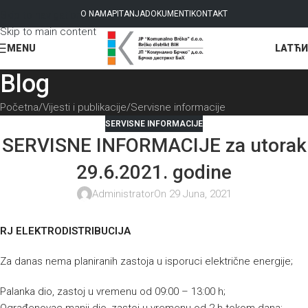
Skip to navigation
O NAMA
PITANJA
DOKUMENTI
KONTAKT
Skip to main content
LAT
ЋИ
MENU
Blog
Početna
Vijesti i publikacije
Servisne informacije
SERVISNE INFORMACIJE
SERVISNE INFORMACIJE za utorak
29.6.2021. godine
Administrator
On 29 Juna, 2021
RJ ELEKTRODISTRIBUCIJA
Za danas nema planiranih zastoja u isporuci električne energije;
Palanka dio, zastoj u vremenu od 09:00 – 13:00 h;