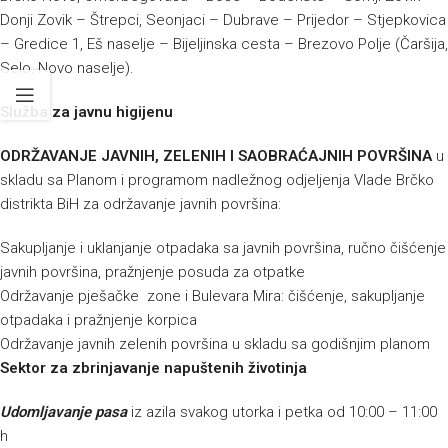
Donji Zovik – Štrepci, Seonjaci – Dubrave – Prijedor – Stjepkovica
– Gredice 1, Eš naselje – Bijeljinska cesta – Brezovo Polje (Čaršija,
Selo, Novo naselje).
Služba za javnu higijenu
ODRŽAVANJE JAVNIH, ZELENIH I SAOBRAĆAJNIH POVRŠINA
u
skladu sa Planom i programom nadležnog odjeljenja Vlade Brčko
distrikta BiH za održavanje javnih površina:
Sakupljanje i uklanjanje otpadaka sa javnih površina, ručno čišćenje
javnih površina, pražnjenje posuda za otpatke
Održavanje pješačke zone i Bulevara Mira: čišćenje, sakupljanje
otpadaka i pražnjenje korpica
Održavanje javnih zelenih površina u skladu sa godišnjim planom
Sektor za zbrinjavanje napuštenih životinja
Udomljavanje pasa
iz azila svakog utorka i petka od 10:00 – 11:00
h