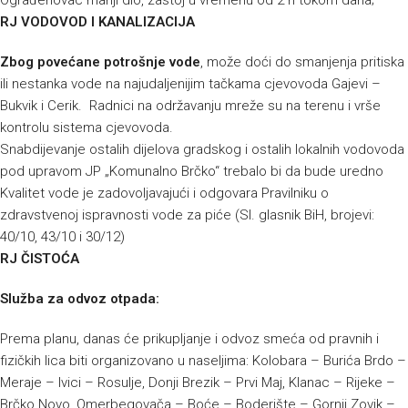
Ograđenovac manji dio, zastoj u vremenu od 2 h tokom dana;
RJ VODOVOD I KANALIZACIJA
Zbog povećane potrošnje vode
, može doći do smanjenja pritiska
ili nestanka vode na najudaljenijim tačkama cjevovoda Gajevi –
Bukvik i Cerik. Radnici na održavanju mreže su na terenu i vrše
kontrolu sistema cjevovoda.
Snabdijevanje ostalih dijelova gradskog i ostalih lokalnih vodovoda
pod upravom JP „Komunalno Brčko“ trebalo bi da bude uredno
Kvalitet vode je zadovoljavajući i odgovara Pravilniku o
zdravstvenoj ispravnosti vode za piće (Sl. glasnik BiH, brojevi:
40/10, 43/10 i 30/12)
RJ ČISTOĆA
Služba za odvoz otpada:
Prema planu, danas će prikupljanje i odvoz smeća od pravnih i
fizičkih lica biti organizovano u naseljima: Kolobara – Burića Brdo –
Meraje – Ivici – Rosulje, Donji Brezik – Prvi Maj, Klanac – Rijeke –
Brčko Novo, Omerbegovača – Boće – Boderište – Gornji Zovik –