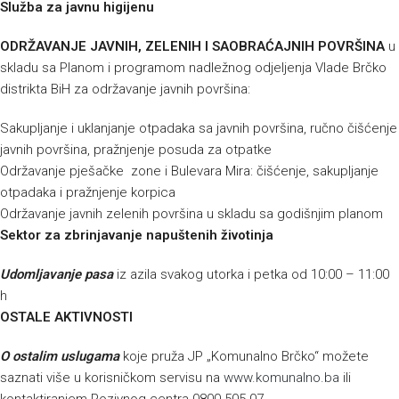
Služba za javnu higijenu
ODRŽAVANJE JAVNIH, ZELENIH I SAOBRAĆAJNIH POVRŠINA
u
skladu sa Planom i programom nadležnog odjeljenja Vlade Brčko
distrikta BiH za održavanje javnih površina:
Sakupljanje i uklanjanje otpadaka sa javnih površina, ručno čišćenje
javnih površina, pražnjenje posuda za otpatke
Održavanje pješačke zone i Bulevara Mira: čišćenje, sakupljanje
otpadaka i pražnjenje korpica
Održavanje javnih zelenih površina u skladu sa godišnjim planom
Sektor za zbrinjavanje napuštenih životinja
Udomljavanje pasa
iz azila svakog utorka i petka od 10:00 – 11:00
h
OSTALE AKTIVNOSTI
O
ostalim uslugama
koje pruža JP „Komunalno Brčko“ možete
saznati više u korisničkom servisu na
www.komunalno.ba
ili