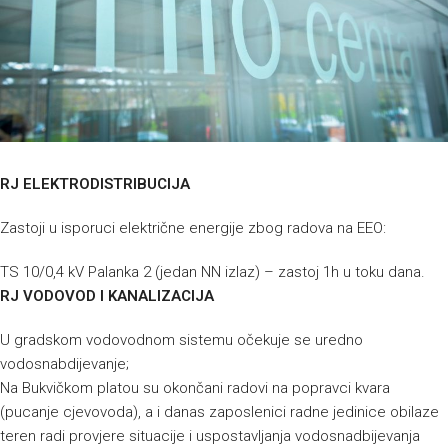
RJ ELEKTRODISTRIBUCIJA
Zastoji u isporuci električne energije zbog radova na EEO:
TS 10/0,4 kV Palanka 2 (jedan NN izlaz) – zastoj 1h u toku dana.
RJ VODOVOD I KANALIZACIJA
U gradskom vodovodnom sistemu očekuje se uredno
vodosnabdijevanje;
Na Bukvičkom platou su okončani radovi na popravci kvara
(pucanje cjevovoda), a i danas zaposlenici radne jedinice obilaze
teren radi provjere situacije i uspostavljanja vodosnadbijevanja