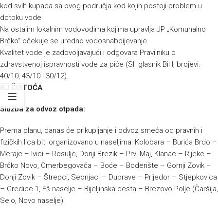
kod svih kupaca sa ovog područja kod kojih postoji problem u
dotoku vode
Na ostalim lokalnim vodovodima kojima upravlja JP „Komunalno
Brčko“ očekuje se uredno vodosnabdijevanje
Kvalitet vode je zadovoljavajući i odgovara Pravilniku o
zdravstvenoj ispravnosti vode za piće (Sl. glasnik BiH, brojevi:
40/10, 43/10 i 30/12).
RJ ČISTOĆA
Služba za odvoz otpada:
Prema planu, danas će prikupljanje i odvoz smeća od pravnih i
fizičkih lica biti organizovano u naseljima: Kolobara – Burića Brdo –
Meraje – Ivici – Rosulje, Donji Brezik – Prvi Maj, Klanac – Rijeke –
Brčko Novo, Omerbegovača – Boće – Boderište – Gornji Zovik –
Donji Zovik – Štrepci, Seonjaci – Dubrave – Prijedor – Stjepkovica
– Gredice 1, Eš naselje – Bijeljinska cesta – Brezovo Polje (Čaršija,
Selo, Novo naselje).