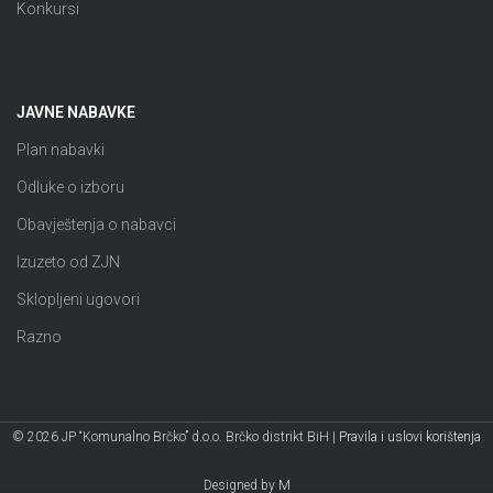
Konkursi
JAVNE NABAVKE
Plan nabavki
Odluke o izboru
Obavještenja o nabavci
Izuzeto od ZJN
Sklopljeni ugovori
Razno
© 2026 JP “Komunalno Brčko” d.o.o. Brčko distrikt BiH |
Pravila i uslovi korištenja
Designed by
M