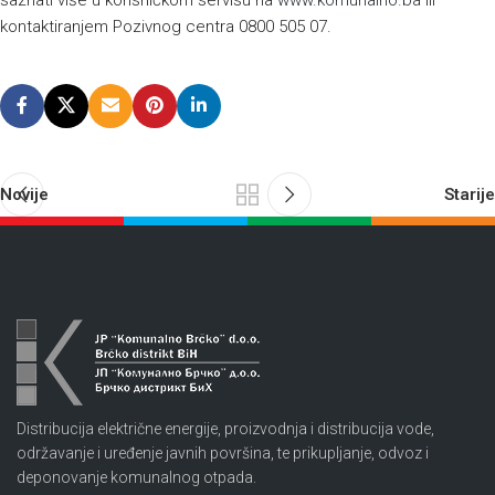
saznati više u korisničkom servisu na
www.komunalno.ba
ili
kontaktiranjem Pozivnog centra 0800 505 07.
Novije
Starije
Distribucija električne energije, proizvodnja i distribucija vode,
održavanje i uređenje javnih površina, te prikupljanje, odvoz i
deponovanje komunalnog otpada.