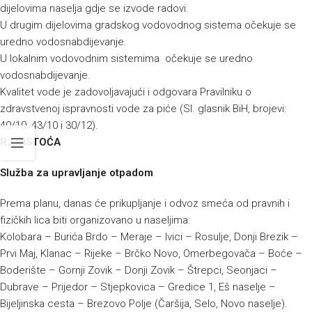
dijelovima naselja gdje se izvode radovi.
U drugim dijelovima gradskog vodovodnog sistema očekuje se
uredno vodosnabdijevanje.
U lokalnim vodovodnim sistemima očekuje se uredno
vodosnabdijevanje.
Kvalitet vode je zadovoljavajući i odgovara Pravilniku o
zdravstvenoj ispravnosti vode za piće (Sl. glasnik BiH, brojevi:
40/10, 43/10 i 30/12).
RJ ČISTOĆA
Služba za upravljanje otpadom
Prema planu, danas će prikupljanje i odvoz smeća od pravnih i
fizičkih lica biti organizovano u naseljima:
Kolobara – Burića Brdo – Meraje – Ivici – Rosulje, Donji Brezik –
Prvi Maj, Klanac – Rijeke – Brčko Novo, Omerbegovača – Boće –
Boderište – Gornji Zovik – Donji Zovik – Štrepci, Seonjaci –
Dubrave – Prijedor – Stjepkovica – Gredice 1, Eš naselje –
Bijeljinska cesta – Brezovo Polje (Čaršija, Selo, Novo naselje).