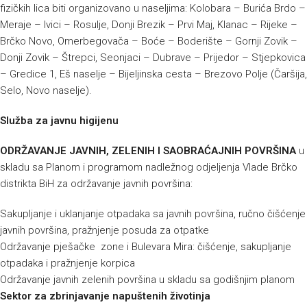
fizičkih lica biti organizovano u naseljima: Kolobara – Burića Brdo –
Meraje – Ivici – Rosulje, Donji Brezik – Prvi Maj, Klanac – Rijeke –
Brčko Novo, Omerbegovača – Boće – Boderište – Gornji Zovik –
Donji Zovik – Štrepci, Seonjaci – Dubrave – Prijedor – Stjepkovica
– Gredice 1, Eš naselje – Bijeljinska cesta – Brezovo Polje (Čaršija,
Selo, Novo naselje).
Služba za javnu higijenu
ODRŽAVANJE JAVNIH, ZELENIH I SAOBRAĆAJNIH POVRŠINA
u
skladu sa Planom i programom nadležnog odjeljenja Vlade Brčko
distrikta BiH za održavanje javnih površina:
Sakupljanje i uklanjanje otpadaka sa javnih površina, ručno čišćenje
javnih površina, pražnjenje posuda za otpatke
Održavanje pješačke zone i Bulevara Mira: čišćenje, sakupljanje
otpadaka i pražnjenje korpica
Održavanje javnih zelenih površina u skladu sa godišnjim planom
Sektor za zbrinjavanje napuštenih životinja