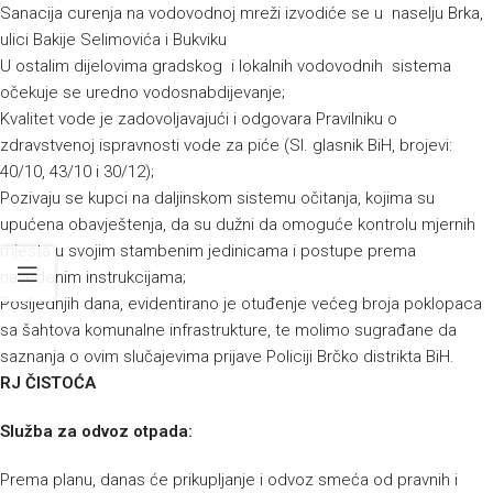
Sanacija curenja na vodovodnoj mreži izvodiće se u naselju Brka,
ulici Bakije Selimovića i Bukviku
U ostalim dijelovima gradskog i lokalnih vodovodnih sistema
očekuje se uredno vodosnabdijevanje;
Kvalitet vode je zadovoljavajući i odgovara Pravilniku o
zdravstvenoj ispravnosti vode za piće (Sl. glasnik BiH, brojevi:
40/10, 43/10 i 30/12);
Pozivaju se kupci na daljinskom sistemu očitanja, kojima su
upućena obavještenja, da su dužni da omoguće kontrolu mjernih
mjesta u svojim stambenim jedinicama i postupe prema
navedenim instrukcijama;
Posljednjih dana, evidentirano je otuđenje većeg broja poklopaca
sa šahtova komunalne infrastrukture, te molimo sugrađane da
saznanja o ovim slučajevima prijave Policiji Brčko distrikta BiH.
RJ ČISTOĆA
Služba za odvoz otpada:
Prema planu, danas će prikupljanje i odvoz smeća od pravnih i