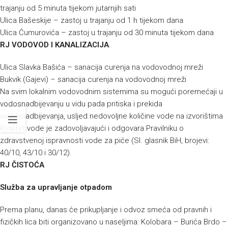
trajanju od 5 minuta tijekom jutarnjih sati
Ulica Bašeskije – zastoj u trajanju od 1 h tijekom dana
Ulica Ćumurovića – zastoj u trajanju od 30 minuta tijekom dana
RJ VODOVOD I KANALIZACIJA
.
Ulica Slavka Bašića – sanacija curenja na vodovodnoj mreži
Bukvik (Gajevi) – sanacija curenja na vodovodnoj mreži
Na svim lokalnim vodovodnim sistemima su mogući poremećaji u
vodosnadbijevanju u vidu pada pritiska i prekida
vodosnadbijevanja, usljed nedovoljne količine vode na izvorištima
Kvalitet vode je zadovoljavajući i odgovara Pravilniku o
zdravstvenoj ispravnosti vode za piće (Sl. glasnik BiH, brojevi:
40/10, 43/10 i 30/12).
RJ ČISTOĆA
Služba za upravljanje otpadom
Prema planu, danas će prikupljanje i odvoz smeća od pravnih i
fizičkih lica biti organizovano u naseljima: Kolobara – Burića Brdo –