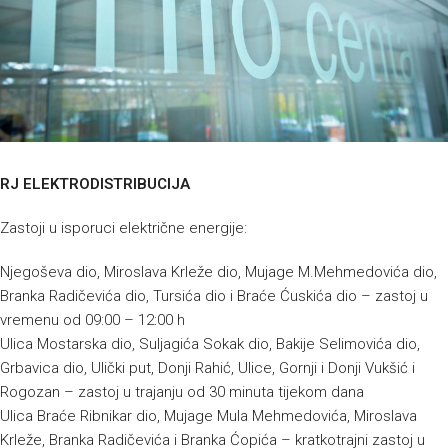
RJ ELEKTRODISTRIBUCIJA
Zastoji u isporuci električne energije:
Njegoševa dio, Miroslava Krleže dio, Mujage M.Mehmedovića dio,
Branka Radičevića dio, Tursića dio i Braće Ćuskića dio – zastoj u
vremenu od 09:00 – 12:00 h
Ulica Mostarska dio, Suljagića Sokak dio, Bakije Selimovića dio,
Grbavica dio, Ulički put, Donji Rahić, Ulice, Gornji i Donji Vukšić i
Rogozan – zastoj u trajanju od 30 minuta tijekom dana
Ulica Braće Ribnikar dio, Mujage Mula Mehmedovića, Miroslava
Krleže, Branka Radičevića i Branka Ćopića – kratkotrajni zastoj u