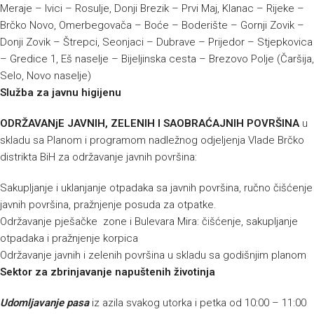
Meraje – Ivici – Rosulje, Donji Brezik – Prvi Maj, Klanac – Rijeke –
Brčko Novo, Omerbegovača – Boće – Boderište – Gornji Zovik –
Donji Zovik – Štrepci, Seonjaci – Dubrave – Prijedor – Stjepkovica
– Gredice 1, Eš naselje – Bijeljinska cesta – Brezovo Polje (Čaršija,
Selo, Novo naselje)
Služba za javnu higijenu
ODRŽAVANjE JAVNIH, ZELENIH I SAOBRAĆAJNIH POVRŠINA
u
skladu sa Planom i programom nadležnog odjeljenja Vlade Brčko
distrikta BiH za održavanje javnih površina:
Sakupljanje i uklanjanje otpadaka sa javnih površina, ručno čišćenje
javnih površina, pražnjenje posuda za otpatke.
Održavanje pješačke zone i Bulevara Mira: čišćenje, sakupljanje
otpadaka i pražnjenje korpica
Održavanje javnih i zelenih površina u skladu sa godišnjim planom
Sektor za zbrinjavanje napuštenih životinja
Udomljavanje pasa
iz azila svakog utorka i petka od 10:00 – 11:00