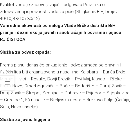
Kvalitet vode je zadovoljavajući i odgovara Pravilniku o
zdravstvenoj ispravnosti vode za piće (Sl. glasnik BiH, brojevi:
40/10, 43/10 i 30/12)
Vanredne aktivnosti po nalogu Vlade Brčko distrikta BiH:
pranje i dezinfekcija javnih i saobraćajnih površina i pijaca
RJ ČISTOĆA
Služba za odvoz otpada:
Prema planu, danas će prikupljanje i odvoz smeća od pravnih i
fizičkih lica biti organizovano u naseljima: Kolobara – Burića Brdo –
Meraje – Ivici – Rosulje, Donji Brezik – Prvi Maj, Klanac – Rijeke –
Brčko Novo, Omerbegovača – Boće – Boderište – Gornji Zovik –
Donji Zovik – Štrepci, Seonjaci – Dubrave – Prijedor – Stjepkovica
– Gredice 1, Eš naselje – Bijeljinska cesta – Brezovo Polje (Čaršija,
Selo, Novo naselje).
Služba za javnu higijenu