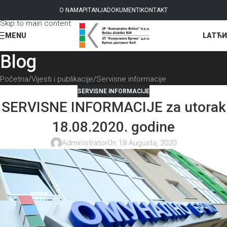
Skip to navigation
O NAMA
PITANJA
DOKUMENTI
KONTAKT
Skip to main content
LAT
ЋИ
MENU
Blog
Početna
Vijesti i publikacije
Servisne informacije
SERVISNE INFORMACIJE
SERVISNE INFORMACIJE za utorak
18.08.2020. godine
Administrator
On 18 Augusta, 2020