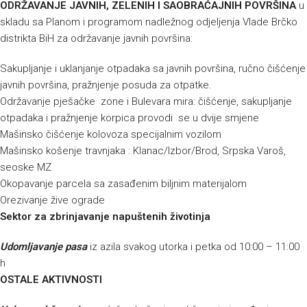
ODRŽAVANJE JAVNIH, ZELENIH I SAOBRAĆAJNIH POVRŠINA
u
skladu sa Planom i programom nadležnog odjeljenja Vlade Brčko
distrikta BiH za održavanje javnih površina:
Sakupljanje i uklanjanje otpadaka sa javnih površina, ručno čišćenje
javnih površina, pražnjenje posuda za otpatke.
Održavanje pješačke zone i Bulevara mira: čišćenje, sakupljanje
otpadaka i pražnjenje korpica provodi se u dvije smjene
Mašinsko čišćenje kolovoza specijalnim vozilom
Mašinsko košenje travnjaka : Klanac/Izbor/Brod, Srpska Varoš,
seoske MZ
Okopavanje parcela sa zasađenim biljnim materijalom
Orezivanje žive ograde
Sektor za zbrinjavanje napuštenih životinja
Udomljavanje pasa
iz azila svakog utorka i petka od 10:00 – 11:00
h
OSTALE AKTIVNOSTI