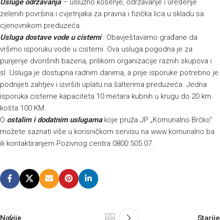
Usluge održavanja
– uslužno košenje, održavanje i uređenje
zelenih površina i cvjetnjaka za pravna i fizička lica u skladu sa
cjenovnikom preduzeća.
Usluga dostave vode u cisterni
: Obavještavamo građane da
vršimo isporuku vode u cisterni. Ova usluga pogodna je za
punjenje dvorišnih bazena, prilikom organizacije raznih skupova i
sl. Usluga je dostupna radnim danima, a prije isporuke potrebno je
podnijeti zahtjev i izvršiti uplatu na šalterima preduzeća. Jedna
isporuka cisterne kapaciteta 10 metara kubnih u krugu do 20 km
košta 100 KM.
O
ostalim i dodatnim uslugama
koje pruža JP „Komunalno Brčko“
možete saznati više u korisničkom servisu na
www.komunalno.ba
ili kontaktiranjem Pozivnog centra 0800 505 07.
Novije
Starije