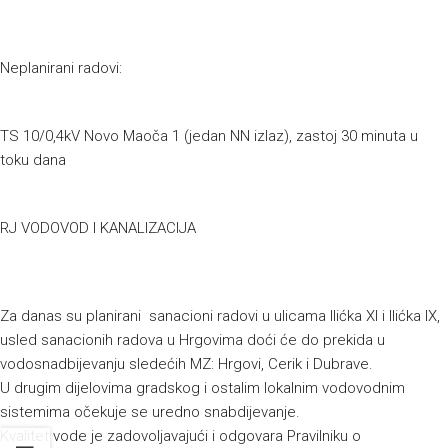
Neplanirani radovi:
TS 10/0,4kV Novo Maoča 1 (jedan NN izlaz), zastoj 30 minuta u
toku dana
RJ VODOVOD I KANALIZACIJA
Za danas su planirani sanacioni radovi u ulicama Ilićka XI i Ilićka IX,
usled sanacionih radova u Hrgovima doći će do prekida u
vodosnadbijevanju sledećih MZ: Hrgovi, Cerik i Dubrave.
U drugim dijelovima gradskog i ostalim lokalnim vodovodnim
sistemima očekuje se uredno snabdijevanje.
Kvalitet vode je zadovoljavajući i odgovara Pravilniku o