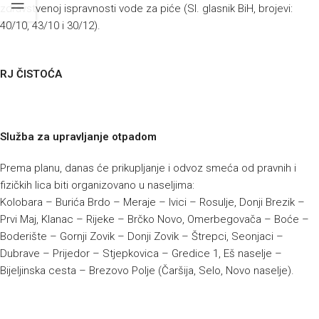
zdravstvenoj ispravnosti vode za piće (Sl. glasnik BiH, brojevi:
40/10, 43/10 i 30/12).
RJ ČISTOĆA
Služba za upravljanje otpadom
Prema planu, danas će prikupljanje i odvoz smeća od pravnih i
fizičkih lica biti organizovano u naseljima:
Kolobara – Burića Brdo – Meraje – Ivici – Rosulje, Donji Brezik –
Prvi Maj, Klanac – Rijeke – Brčko Novo, Omerbegovača – Boće –
Boderište – Gornji Zovik – Donji Zovik – Štrepci, Seonjaci –
Dubrave – Prijedor – Stjepkovica – Gredice 1, Eš naselje –
Bijeljinska cesta – Brezovo Polje (Čaršija, Selo, Novo naselje).