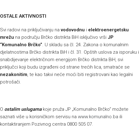
OSTALE AKTIVNOSTI
Svi radovi na priključivanju na
vodovodnu
i
elektroenergetsku
mrežu
na području Brčko distrikta BiH isključivo vrši
JP
“Komunalno Brčko”
. U skladu sa čl. 24. Zakona o komunalnim
djelatnostima Brčko distrikta BiH i čl. 31. Opštih uslova za isporuku i
snabdijevanje električnom energijom Brčko distrikta BiH, svi
priključci koji budu izgrađeni od strane trećih lica, smatraće se
nezakonitim
, te kao takvi neće moći biti registrovani kao legalni
potrošači.
O
ostalim uslugama
koje pruža JP „Komunalno Brčko“ možete
saznati više u korisničkom servisu na
www.komunalno.ba
ili
kontaktiranjem Pozivnog centra 0800 505 07.