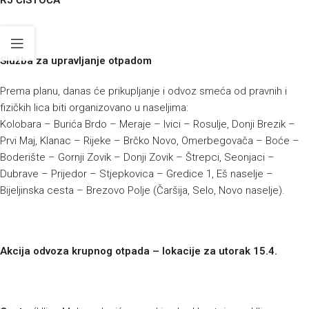
RJ ČISTOĆA
Služba za upravljanje otpadom
Prema planu, danas će prikupljanje i odvoz smeća od pravnih i
fizičkih lica biti organizovano u naseljima:
Kolobara – Burića Brdo – Meraje – Ivici – Rosulje, Donji Brezik –
Prvi Maj, Klanac – Rijeke – Brčko Novo, Omerbegovača – Boće –
Boderište – Gornji Zovik – Donji Zovik – Štrepci, Seonjaci –
Dubrave – Prijedor – Stjepkovica – Gredice 1, Eš naselje –
Bijeljinska cesta – Brezovo Polje (Čaršija, Selo, Novo naselje).
Akcija odvoza krupnog otpada – lokacije za utorak 15.4.