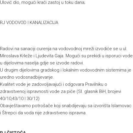
Ulović dio, mogući kraći zastoj u toku dana;
RJ VODOVOD I KANALIZACIJA
Radovi na sanaciji curenja na vodovodnoj mreži izvodiće se u ul.
Miroslava Krleže i Ljudevita Gaja. Mogući su prekidi u isporuci vode
u dijelovima naselja gdje se izvode radovi.
U drugim dijelovima gradskog i lokalnim vodovodnim sistemima je
uredno vodosnadbijevanje.
Kvalitet vode je zadovoljavajući i odgovara Pravilniku o
zdravstvenoj ispravnosti vode za piće (Sl. glasnik BiH, brojevi
40/10,43/10 I 30/12)
Obavještavamo potrošače koji snabdijevaju sa izvorišta Islamovac
i Štrepci da voda nije zdravstveno ispravna.