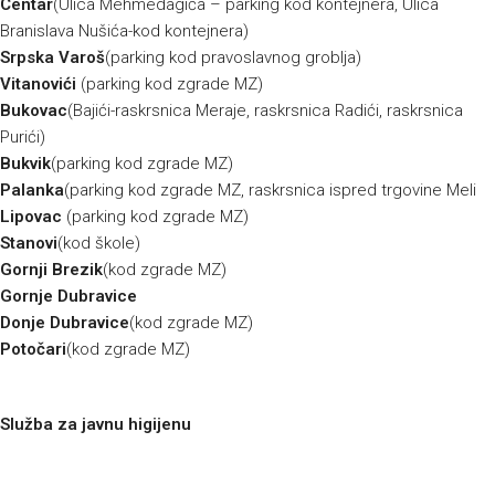
Centar
(Ulica Mehmedagića – parking kod kontejnera, Ulica
Branislava Nušića-kod kontejnera)
Srpska Varoš
(parking kod pravoslavnog groblja)
Vitanovići
(parking kod zgrade MZ)
Bukovac
(Bajići-raskrsnica Meraje, raskrsnica Radići, raskrsnica
Purići)
Bukvik
(parking kod zgrade MZ)
Palanka
(parking kod zgrade MZ, raskrsnica ispred trgovine Meli
Lipovac
(parking kod zgrade MZ)
Stanovi
(kod škole)
Gornji Brezik
(kod zgrade MZ)
Gornje Dubravice
Donje Dubravice
(kod zgrade MZ)
Potočari
(kod zgrade MZ)
Služba za javnu higijenu