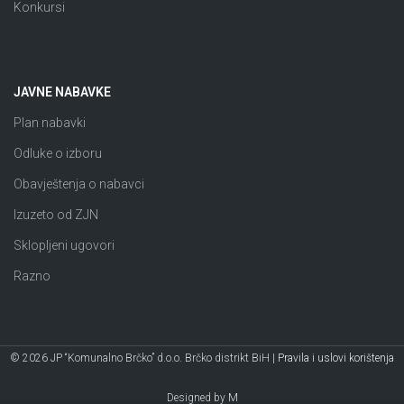
Konkursi
JAVNE NABAVKE
Plan nabavki
Odluke o izboru
Obavještenja o nabavci
Izuzeto od ZJN
Sklopljeni ugovori
Razno
© 2026 JP “Komunalno Brčko” d.o.o. Brčko distrikt BiH |
Pravila i uslovi korištenja
Designed by
M