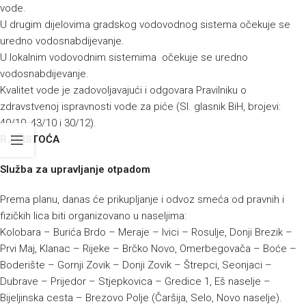
vode.
U drugim dijelovima gradskog vodovodnog sistema očekuje se
uredno vodosnabdijevanje.
U lokalnim vodovodnim sistemima očekuje se uredno
vodosnabdijevanje.
Kvalitet vode je zadovoljavajući i odgovara Pravilniku o
zdravstvenoj ispravnosti vode za piće (Sl. glasnik BiH, brojevi:
40/10, 43/10 i 30/12).
RJ ČISTOĆA
Služba za upravljanje otpadom
Prema planu, danas će prikupljanje i odvoz smeća od pravnih i
fizičkih lica biti organizovano u naseljima:
Kolobara – Burića Brdo – Meraje – Ivici – Rosulje, Donji Brezik –
Prvi Maj, Klanac – Rijeke – Brčko Novo, Omerbegovača – Boće –
Boderište – Gornji Zovik – Donji Zovik – Štrepci, Seonjaci –
Dubrave – Prijedor – Stjepkovica – Gredice 1, Eš naselje –
Bijeljinska cesta – Brezovo Polje (Čaršija, Selo, Novo naselje).