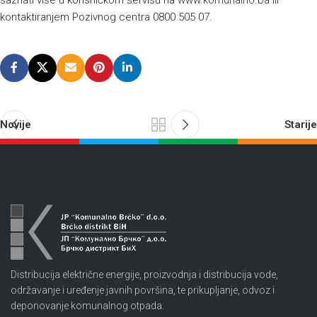
saznati više u korisničkom servisu na
www.komunalno.ba
ili
kontaktiranjem Pozivnog centra 0800 505 07.
Novije
Starije
Distribucija električne energije, proizvodnja i distribucija vode,
održavanje i uređenje javnih površina, te prikupljanje, odvoz i
deponovanje komunalnog otpada.