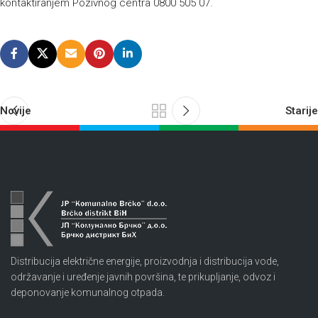
kontaktiranjem Pozivnog centra 0800 505 07.
Novije
Starije
Distribucija električne energije, proizvodnja i distribucija vode,
održavanje i uređenje javnih površina, te prikupljanje, odvoz i
deponovanje komunalnog otpada.