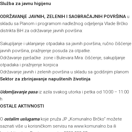
Služba za javnu higijenu
ODRŽAVANjE JAVNIH, ZELENIH I SAOBRAĆAJNIH POVRŠINA
u
skladu sa Planom i programom nadležnog odjeljenja Vlade Brčko
distrikta BiH za održavanje javnih površina:
Sakupljanje i uklanjanje otpadaka sa javnih površina, ručno čišćenje
javnih površina, pražnjenje posuda za otpatke.
Održavanje pješačke zone i Bulevara Mira: čišćenje, sakupljanje
otpadaka i pražnjenje korpica
Održavanje javnih i zelenih površina u skladu sa godišnjim planom
Sektor za zbrinjavanje napuštenih životinja
Udomljavanje pasa
iz azila svakog utorka i petka od 10:00 – 11:00
h
OSTALE AKTIVNOSTI
O
ostalim uslugama
koje pruža JP „Komunalno Brčko“ možete
saznati više u korisničkom servisu na
www.komunalno.ba
ili