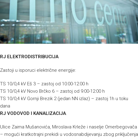
RJ ELEKTRODISTRIBUCIJA
Zastoji u isporuci električne energije:
TS 10/0,4 kV Eš 3 – zastoj od 10:00-12:00 h
TS 10/0,4 kV Novo Brčko 6 – zastoj od 9:00-12:00 h
TS 10/0,4 kV Gornji Brezik 2 (jedan NN izlaz) – zastoj 1h u toku
dana
RJ VODOVOD I KANALIZACIJA
.
Ulice Zaima Mušanovića, Miroslava Krleže i naselje Omerbegovača
– mogući kratkotrajni prekidi u vodosnabdijevanju zbog priključenja