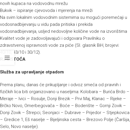
novih kupaca na vodovodnu mrežu
Bukvik – ispiranje cjevovoda i mjerenja na mreži
Na svim lokalnim vodovodnim sistemima su mogući poremećaji u
vodosnadbijevanju u vidu pada pritiska i prekida
vodosnadbijevanja, usljed nedovoljne količine vode na izvorištima
Kvalitet vode je zadovoljavajući i odgovara Pravilniku o
zdravstvenoj ispravnosti vode za piće (Sl. glasnik BiH, brojevi:
40/10, 43/10 i 30/12).
RJ ČISTOĆA
Služba za upravljanje otpadom
Prema planu, danas će prikupljanje i odvoz smeća od pravnih i
fizičkih lica biti organizovano u naseljima: Kolobara – Burića Brdo –
Meraje – Ivici – Rosulje, Donji Brezik – Prvi Maj, Klanac – Rijeke –
Brčko Novo, Omerbegovača – Boće – Boderište – Gornji Zovik –
Donji Zovik – Štrepci, Seonjaci – Dubrave – Prijedor – Stjepkovica
– Gredice 1, Eš naselje – Bijeljinska cesta – Brezovo Polje (Čaršija,
Selo, Novo naselje).