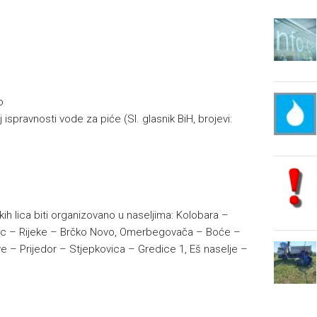
o
 ispravnosti vode za piće (Sl. glasnik BiH, brojevi:
kih lica biti organizovano u naseljima: Kolobara –
Klanac – Rijeke – Brčko Novo, Omerbegovača – Boće –
ve – Prijedor – Stjepkovica – Gredice 1, Eš naselje –