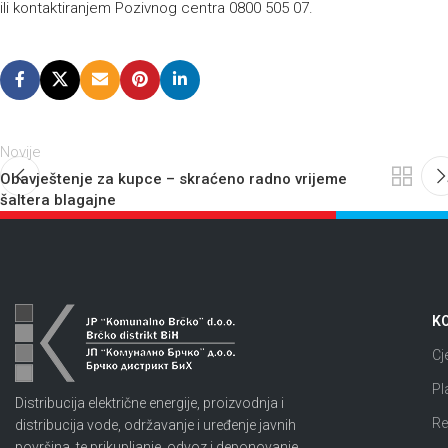
ili kontaktiranjem Pozivnog centra 0800 505 07.
Novije
Obavještenje za kupce – skraćeno radno vrijeme
šaltera blagajne
KO
Cj
Pl
Distribucija električne energije, proizvodnja i
Re
distribucija vode, održavanje i uređenje javnih
površina, te prikupljanje, odvoz i deponovanje