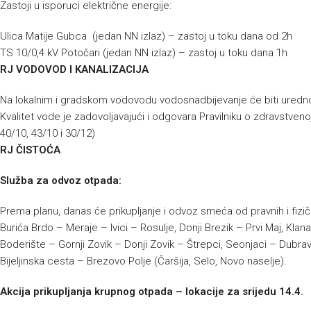
Zastoji u isporuci električne energije:
Ulica Matije Gubca (jedan NN izlaz) – zastoj u toku dana od 2h
TS 10/0,4 kV Potočari (jedan NN izlaz) – zastoj u toku dana 1h
RJ VODOVOD I KANALIZACIJA
Na lokalnim i gradskom vodovodu vodosnadbijevanje će biti uredn
Kvalitet vode je zadovoljavajući i odgovara Pravilniku o zdravstvenoj
40/10, 43/10 i 30/12)
RJ ČISTOĆA
Služba za odvoz otpada:
Prema planu, danas će prikupljanje i odvoz smeća od pravnih i fizič
Burića Brdo – Meraje – Ivici – Rosulje, Donji Brezik – Prvi Maj, 
Boderište – Gornji Zovik – Donji Zovik – Štrepci, Seonjaci – Dubra
Bijeljinska cesta – Brezovo Polje (Čaršija, Selo, Novo naselje).
Akcija prikupljanja krupnog otpada – lokacije za srijedu
14
.4.