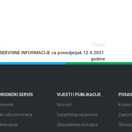
Starije
SERVISNE INFORMACIJE za ponedjeljak 12.4.2021.
godine
RISNIČKI SERVIS
VIJESTI I PUBLIKACIJE
POSAO 
enovnik
Novosti
Korpora
an odvoza smeća
Saopštenja za javnost
Zaposl
klamacije
Obavještenja za kupce
Obrazov