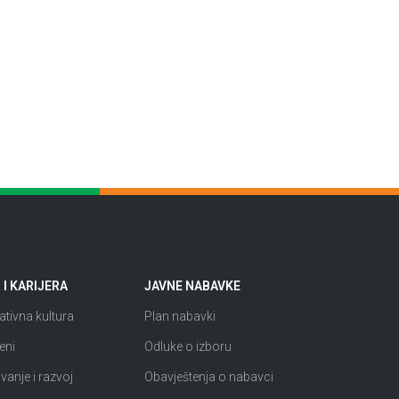
I KARIJERA
JAVNE NABAVKE
tivna kultura
Plan nabavki
eni
Odluke o izboru
anje i razvoj
Obavještenja o nabavci