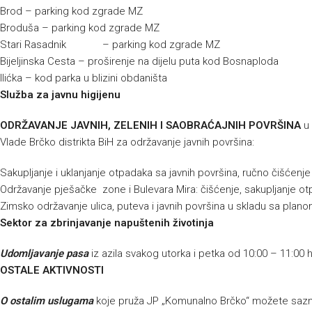
Brod – parking kod zgrade MZ
Broduša – parking kod zgrade MZ
Stari Rasadnik – parking kod zgrade MZ
Bijeljinska Cesta – proširenje na dijelu puta kod Bosnaploda
Ilićka – kod parka u blizini obdaništa
Služba za javnu higijenu
ODRŽAVANJE JAVNIH, ZELENIH I SAOBRAĆAJNIH POVRŠINA
u 
Vlade Brčko distrikta BiH za održavanje javnih površina:
Sakupljanje i uklanjanje otpadaka sa javnih površina, ručno čišćenj
Održavanje pješačke zone i Bulevara Mira: čišćenje, sakupljanje ot
Zimsko održavanje ulica, puteva i javnih površina u skladu sa planom
Sektor za zbrinjavanje napuštenih životinja
Udomljavanje pasa
iz azila svakog utorka i petka od 10:00 – 11:00 
OSTALE AKTIVNOSTI
O
ostalim uslugama
koje pruža JP „Komunalno Brčko“ možete sazna