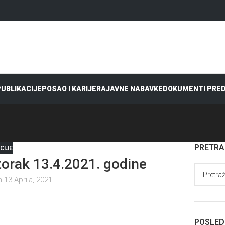
 PUBLIKACIJE
POSAO I KARIJERA
JAVNE NABAVKE
DOKUMENTI PRE
PRETR
CIJE
rak 13.4.2021. godine
 13 Aprila, 2021
POSLED