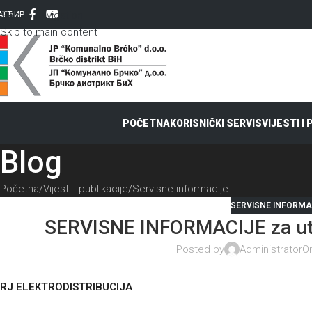
Skip to navigation
AT
ЋИР
Skip to main content
POČETNA
KORISNIČKI SERVIS
VIJESTI I
Blog
Početna
Vijesti i publikacije
Servisne informacije
SERVISNE INFORMA
SERVISNE INFORMACIJE za uto
Posted by
Administrator
On
RJ ELEKTRODISTRIBUCIJA