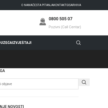
O NAMA
ČESTA PITANJA
KONTAKT
GIS
ARHIVA
0800 505 07
Pozivni (Call Centar)
DUZEĆA
IZVJEŠTAJI
AGA
NJE NOVOSTI