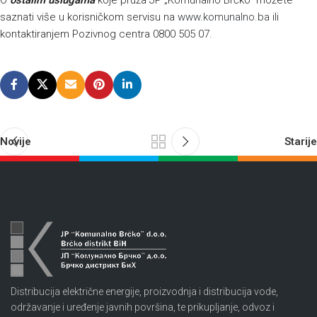
O
ostalim uslugama
koje pruža JP „Komunalno Brčko“ možete
saznati više u korisničkom servisu na
www.komunalno.ba
ili
kontaktiranjem Pozivnog centra 0800 505 07.
Novije
Starije
Distribucija električne energije, proizvodnja i distribucija vode,
održavanje i uređenje javnih površina, te prikupljanje, odvoz i