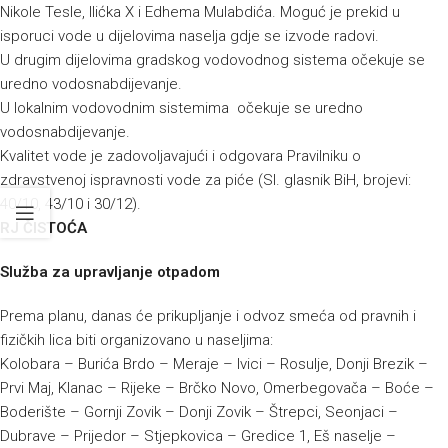
Nikole Tesle, Ilićka X i Edhema Mulabdića. Moguć je prekid u
isporuci vode u dijelovima naselja gdje se izvode radovi.
U drugim dijelovima gradskog vodovodnog sistema očekuje se
uredno vodosnabdijevanje.
U lokalnim vodovodnim sistemima očekuje se uredno
vodosnabdijevanje.
Kvalitet vode je zadovoljavajući i odgovara Pravilniku o
zdravstvenoj ispravnosti vode za piće (Sl. glasnik BiH, brojevi:
40/10, 43/10 i 30/12).
RJ ČISTOĆA
Služba za upravljanje otpadom
Prema planu, danas će prikupljanje i odvoz smeća od pravnih i
fizičkih lica biti organizovano u naseljima:
Kolobara – Burića Brdo – Meraje – Ivici – Rosulje, Donji Brezik –
Prvi Maj, Klanac – Rijeke – Brčko Novo, Omerbegovača – Boće –
Boderište – Gornji Zovik – Donji Zovik – Štrepci, Seonjaci –
Dubrave – Prijedor – Stjepkovica – Gredice 1, Eš naselje –