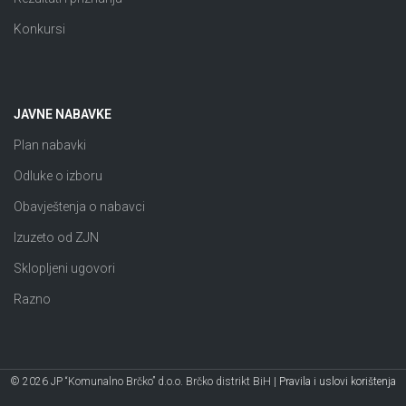
Konkursi
JAVNE NABAVKE
Plan nabavki
Odluke o izboru
Obavještenja o nabavci
Izuzeto od ZJN
Sklopljeni ugovori
Razno
© 2026 JP “Komunalno Brčko” d.o.o. Brčko distrikt BiH |
Pravila i uslovi korištenja