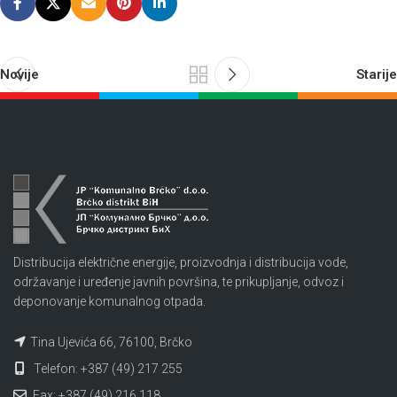
Novije
Starije
Distribucija električne energije, proizvodnja i distribucija vode,
održavanje i uređenje javnih površina, te prikupljanje, odvoz i
deponovanje komunalnog otpada.
Tina Ujevića 66, 76100, Brčko
Telefon: +387 (49) 217 255
Fax: +387 (49) 216 118