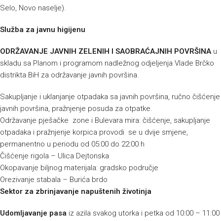
Selo, Novo naselje).
Služba za javnu higijenu
ODRŽAVANJE JAVNIH ZELENIH I SAOBRAĆAJNIH POVRŠINA
u
skladu sa Planom i programom nadležnog odjeljenja Vlade Brčko
distrikta BiH za održavanje javnih površina.
Sakupljanje i uklanjanje otpadaka sa javnih površina, ručno čišćenje
javnih površina, pražnjenje posuda za otpatke.
Održavanje pješačke zone i Bulevara mira: čišćenje, sakupljanje
otpadaka i pražnjenje korpica provodi se u dvije smjene,
permanentno u periodu od 05:00 do 22:00 h
Čišćenje rigola – Ulica Dejtonska
Okopavanje biljnog materijala: gradsko područje
Orezivanje stabala – Burića brdo
Sektor za zbrinjavanje napuštenih životinja
Udomljavanje pasa
iz azila svakog utorka i petka od 10:00 – 11:00