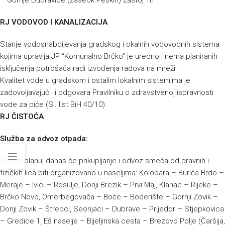
– Gornje Dubravice (zaseok Peškiri) zastoj 1h
RJ VODOVOD I KANALIZACIJA
Stanje vodosnabdijevanja gradskog i okalnih vodovodnih sistema
kojima upravlja JP “Komunalno Brčko” je uredno i nema planiranih
isključenja potrošača radi izvođenja radova na mreži.
Kvalitet vode u gradskom i ostalim lokalnim sistemima je
zadovoljavajući i odgovara Pravilniku o zdravstvenoj ispravnosti
vode za piće (Sl. list BiH 40/10).
RJ ČISTOĆA
Služba za odvoz otpada:
Prema planu, danas će prikupljanje i odvoz smeća od pravnih i
fizičkih lica biti organizovano u naseljima: Kolobara – Burića Brdo –
Meraje – Ivici – Rosulje, Donji Brezik – Prvi Maj, Klanac – Rijeke –
Brčko Novo, Omerbegovača – Boće – Boderište – Gornji Zovik –
Donji Zovik – Štrepci, Seonjaci – Dubrave – Prijedor – Stjepkovica
– Gredice 1, Eš naselje – Bijeljinska cesta – Brezovo Polje (Čaršija,