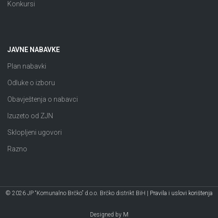
Konkursi
JAVNE NABAVKE
Plan nabavki
Odluke o izboru
Obavještenja o nabavci
Izuzeto od ZJN
Sklopljeni ugovori
Razno
© 2026 JP “Komunalno Brčko” d.o.o. Brčko distrikt BiH |
Pravila i uslovi korištenja
Designed by
M