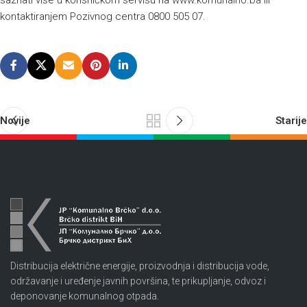
saznati više u korisničkom servisu na
www.komunalno.ba
ili
kontaktiranjem Pozivnog centra 0800 505 07.
Novije
Starije
Distribucija električne energije, proizvodnja i distribucija vode,
održavanje i uređenje javnih površina, te prikupljanje, odvoz i
deponovanje komunalnog otpada.