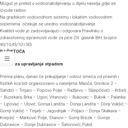
Moguć je prekid u vodosnabdijevanju u dijelu naselja gdje se
izvode radovi.
Na gradskom vodovodnom sistemu i lokalnim vodovodnim
sistemima očekuje se uredno vodosnabdijevanje.
Kvalitet vode je zadovoljavajući i odgovara Pravilniku o
zdravstvenoj ispravnosti vode za piće (Sl. glasnik BiH, brojevi
40/10,43/10 I 30).
RJ ČISTOĆA
Služba za upravljanje otpadom
Prema planu, danas će prikupljanje i odvoz smeća od pravnih i
fizičkih lica biti organizovano u naseljima: Maoča, Gredice 2 –
Sandići – Trnjaci – Popovo Polje – Ražljevo – Slijepčevići – Krbeti
– Buzekara, Brka – Ugori, Vitanovići – Bukovac – Bukvik – Palanka
– Lipovac – Ulović, Gornja Laništa – Donja Laništa – Donji Vukšić –
Gornji Vukšić – Tinjaši – Jagodnjak – Poljaci – Donja Skakava –
Krepšić – Marković Polje, Stanovi – Gornji Brezik – Gornje
Dubravice – Donje Dubravice – Šatorovići, Pukiš.