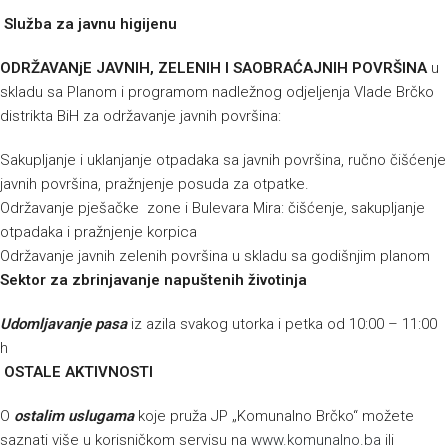
Služba za javnu higijenu
ODRŽAVANjE JAVNIH, ZELENIH I SAOBRAĆAJNIH POVRŠINA
u
skladu sa Planom i programom nadležnog odjeljenja Vlade Brčko
distrikta BiH za održavanje javnih površina:
Sakupljanje i uklanjanje otpadaka sa javnih površina, ručno čišćenje
javnih površina, pražnjenje posuda za otpatke.
Održavanje pješačke zone i Bulevara Mira: čišćenje, sakupljanje
otpadaka i pražnjenje korpica
Održavanje javnih zelenih površina u skladu sa godišnjim planom
Sektor za zbrinjavanje napuštenih životinja
Udomljavanje pasa
iz azila svakog utorka i petka od 10:00 – 11:00
h
OSTALE AKTIVNOSTI
O
ostalim uslugama
koje pruža JP „Komunalno Brčko“ možete
saznati više u korisničkom servisu na
www.komunalno.ba
ili