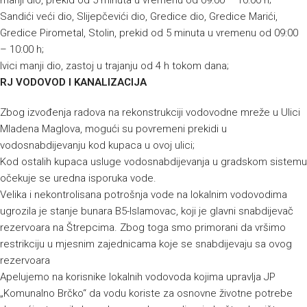
manji dio, prekid od 5 minuta u vremenu od 09:00 – 10:00 h;
Sandići veći dio, Slijepčevići dio, Gredice dio, Gredice Marići,
Gredice Pirometal, Stolin, prekid od 5 minuta u vremenu od 09:00
– 10:00 h;
Ivici manji dio, zastoj u trajanju od 4 h tokom dana;
RJ VODOVOD I KANALIZACIJA
Zbog izvođenja radova na rekonstrukciji vodovodne mreže u Ulici
Mladena Maglova, mogući su povremeni prekidi u
vodosnabdijevanju kod kupaca u ovoj ulici;
Kod ostalih kupaca usluge vodosnabdijevanja u gradskom sistemu
očekuje se uredna isporuka vode.
Velika i nekontrolisana potrošnja vode na lokalnim vodovodima
ugrozila je stanje bunara B5-Islamovac, koji je glavni snabdijevač
rezervoara na Štrepcima. Zbog toga smo primorani da vršimo
restrikciju u mjesnim zajednicama koje se snabdijevaju sa ovog
rezervoara
Apelujemo na korisnike lokalnih vodovoda kojima upravlja JP
„Komunalno Brčko“ da vodu koriste za osnovne životne potrebe