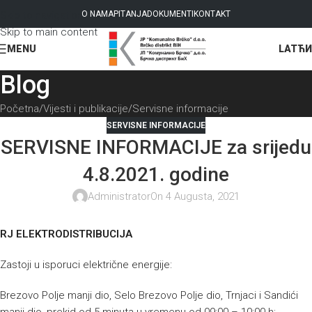
Skip to navigation
O NAMA
PITANJA
DOKUMENTI
KONTAKT
Skip to main content
LAT
ЋИ
MENU
Blog
Početna
Vijesti i publikacije
Servisne informacije
SERVISNE INFORMACIJE
SERVISNE INFORMACIJE za srijedu
4.8.2021. godine
Administrator
On 4 Augusta, 2021
RJ ELEKTRODISTRIBUCIJA
Zastoji u isporuci električne energije:
Brezovo Polje manji dio, Selo Brezovo Polje dio, Trnjaci i Sandići