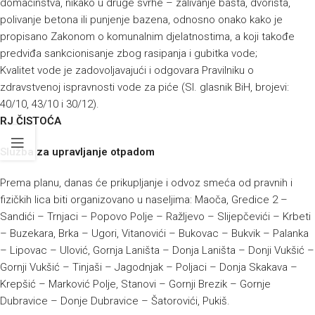
domaćinstva, nikako u druge svrhe – zalivanje bašta, dvorišta,
polivanje betona ili punjenje bazena, odnosno onako kako je
propisano Zakonom o komunalnim djelatnostima, a koji takođe
predviđa sankcionisanje zbog rasipanja i gubitka vode;
Kvalitet vode je zadovoljavajući i odgovara Pravilniku o
zdravstvenoj ispravnosti vode za piće (Sl. glasnik BiH, brojevi:
40/10, 43/10 i 30/12).
RJ ČISTOĆA
Služba za upravljanje otpadom
Prema planu, danas će prikupljanje i odvoz smeća od pravnih i
fizičkih lica biti organizovano u naseljima: Maoča, Gredice 2 –
Sandići – Trnjaci – Popovo Polje – Ražljevo – Slijepčevići – Krbeti
– Buzekara, Brka – Ugori, Vitanovići – Bukovac – Bukvik – Palanka
– Lipovac – Ulović, Gornja Laništa – Donja Laništa – Donji Vukšić –
Gornji Vukšić – Tinjaši – Jagodnjak – Poljaci – Donja Skakava –
Krepšić – Marković Polje, Stanovi – Gornji Brezik – Gornje
Dubravice – Donje Dubravice – Šatorovići, Pukiš.