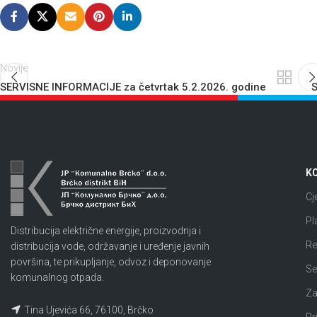
Novije
SERVISNE INFORMACIJE za četvrtak 5.2.2026. godine
S
KO
Cj
Pl
Distribucija električne energije, proizvodnja i
Re
distribucija vode, održavanje i uređenje javnih
površina, te prikupljanje, odvoz i deponovanje
Se
komunalnog otpada.
Za
Tina Ujevića 66, 76100, Brčko