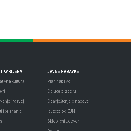
I KARIJERA
JAVNE NABAVKE
tivna kultura
Plan nabavki
eni
Odluke o izboru
anje i razvoj
Obavještenja o nabavci
i i priznanja
Izuzeto od ZJN
si
Sklopljeni ugovori