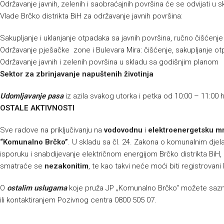
Održavanje javnih, zelenih i saobraćajnih površina će se odvijati 
Vlade Brčko distrikta BiH za održavanje javnih površina:
Sakupljanje i uklanjanje otpadaka sa javnih površina, ručno čišćenj
Održavanje pješačke zone i Bulevara Mira: čišćenje, sakupljanje ot
Održavanje javnih i zelenih površina u skladu sa godišnjim planom
Sektor za zbrinjavanje napuštenih životinja
Udomljavanje pasa
iz azila svakog utorka i petka od 10:00 – 11:00 
OSTALE AKTIVNOSTI
Sve radove na priključivanju na
vodovodnu
i
elektroenergetsku m
“Komunalno Brčko”
. U skladu sa čl. 24. Zakona o komunalnim djelat
isporuku i snabdijevanje električnom energijom Brčko distrikta BiH, p
smatraće se
nezakonitim
, te kao takvi neće moći biti registrovani
O
ostalim uslugama
koje pruža JP „Komunalno Brčko“ možete sazna
ili kontaktiranjem Pozivnog centra 0800 505 07.