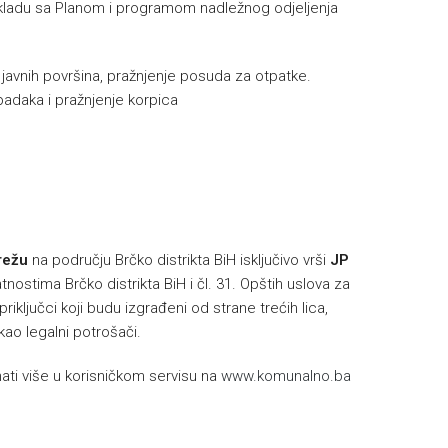
u skladu sa Planom i programom nadležnog odjeljenja
e javnih površina, pražnjenje posuda za otpatke.
padaka i pražnjenje korpica
h
režu
na području Brčko distrikta BiH isključivo vrši
JP
nostima Brčko distrikta BiH i čl. 31. Opštih uslova za
riključci koji budu izgrađeni od strane trećih lica,
 kao legalni potrošači.
ti više u korisničkom servisu na
www.komunalno.ba