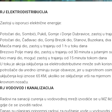
RJ ELEKTRODISTRIBUCIJA
Zastoji u isporuci električne energije:
Potočari dio, Sombići, Pukiš, Gornje i Donje Dubravice, zastoj u tr
Potočari dio, Čađavac dio, Gornji Brezik dio, Stanovi, Buzekara, dv
Maoča manji dio, zastoj u trajanju od 1 h u toku dana
Brezovo Polje manji dio, zastoj u trajanju od 30 minuta u jutarnjim 
Ivici manji dio, moguć zastoj u trajanju od 15 minuta tokom dana
U toku je akcija isključenja sa elektrodistributivne mreže svih kor
potrošače da uredno izmiruju svoje obaveze, jer u suprotnom osim
uključenja koji iznose 65 KM, ukoliko se isključenje vrši na mjernom 
krovnom nosaču.
RJ VODOVOD I KANALIZACIJA
Radovi na sanaciji curenja u vodovodnoj mreži izvodiće se u MZ Ilić
gdje će se izvoditi radovi.
Danas su planirani pripremni radovi za puštanje vode u vodovodni