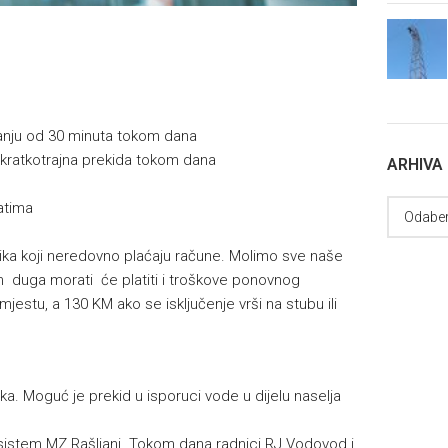
ajanju od 30 minuta tokom dana
a kratkotrajna prekida tokom dana
ARHIVA
satima
isnika koji neredovno plaćaju račune. Molimo sve naše
 duga morati će platiti i troškove ponovnog
mjestu, a 130 KM ako se isključenje vrši na stubu ili
ka. Moguć je prekid u isporuci vode u dijelu naselja
 sistem MZ Rašljani. Tokom dana radnici RJ Vodovod i