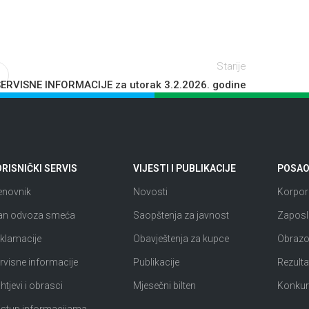
Starije
ERVISNE INFORMACIJE za utorak 3.2.2026. godine
RISNIČKI SERVIS
VIJESTI I PUBLIKACIJE
POSAO 
enovnik
Novosti
Korpora
an odvoza smeća
Saopštenja za javnost
Zaposl
klamacije
Obavještenja za kupce
Obrazov
rvisne informacije
Publikacije
Rezultat
htjevi i obrasci
Mjesečni bilten
Konkur