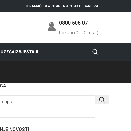
O NAMA
ČESTA PITANJA
KONTAKT
GIS
ARHIVA
0800 505 07
Pozivni (Call Centar)
DUZEĆA
IZVJEŠTAJI
AGA
NJE NOVOSTI