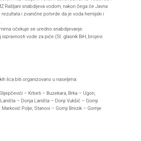
se MZ Rašljani snabdijeva vodom, nakon čega će Javna
rezultata i zvanične potvrde da je voda hemijski i
.
emima očekuje se uredno snabdijevanje.
 ispravnosti vode za piće (Sl. glasnik BiH, brojevi:
ih lica biti organizovano u naseljima:
lijepčevići – Krbeti – Buzekara, Brka – Ugori,
Laništa – Donja Laništa – Donji Vukšić – Gornji
 Marković Polje, Stanovi – Gornji Brezik – Gornje