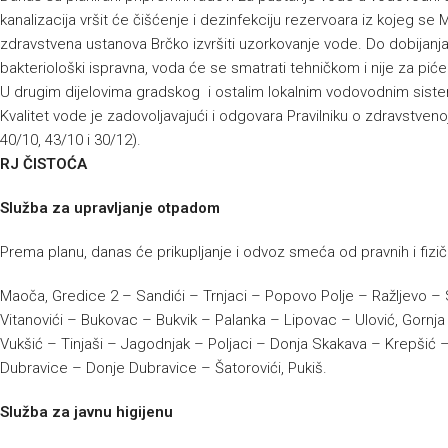
kanalizacija vršit će čišćenje i dezinfekciju rezervoara iz kojeg 
zdravstvena ustanova Brčko izvršiti uzorkovanje vode. Do dobijanja 
bakteriološki ispravna, voda će se smatrati tehničkom i nije za piće
U drugim dijelovima gradskog i ostalim lokalnim vodovodnim sist
Kvalitet vode je zadovoljavajući i odgovara Pravilniku o zdravstvenoj
40/10, 43/10 i 30/12).
RJ ČISTOĆA
Služba za upravljanje otpadom
Prema planu, danas će prikupljanje i odvoz smeća od pravnih i fizičk
Maoča, Gredice 2 – Sandići – Trnjaci – Popovo Polje – Ražljevo – S
Vitanovići – Bukovac – Bukvik – Palanka – Lipovac – Ulović, Gornja 
Vukšić – Tinjaši – Jagodnjak – Poljaci – Donja Skakava – Krepšić –
Dubravice – Donje Dubravice – Šatorovići, Pukiš.
Služba za javnu higijenu