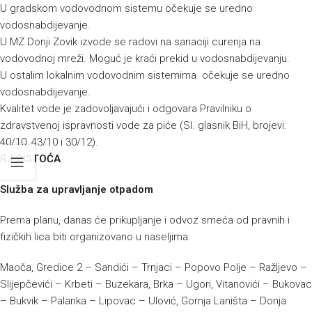
U gradskom vodovodnom sistemu očekuje se uredno
vodosnabdijevanje.
U MZ Donji Zovik izvode se radovi na sanaciji curenja na
vodovodnoj mreži. Moguć je kraći prekid u vodosnabdijevanju.
U ostalim lokalnim vodovodnim sistemima očekuje se uredno
vodosnabdijevanje.
Kvalitet vode je zadovoljavajući i odgovara Pravilniku o
zdravstvenoj ispravnosti vode za piće (Sl. glasnik BiH, brojevi:
40/10, 43/10 i 30/12).
RJ ČISTOĆA
Služba za upravljanje otpadom
Prema planu, danas će prikupljanje i odvoz smeća od pravnih i
fizičkih lica biti organizovano u naseljima:
Maoča, Gredice 2 – Sandići – Trnjaci – Popovo Polje – Ražljevo –
Slijepčevići – Krbeti – Buzekara, Brka – Ugori, Vitanovići – Bukovac
– Bukvik – Palanka – Lipovac – Ulović, Gornja Laništa – Donja