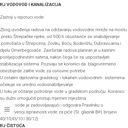
RJ VODOVOD I KANALIZACIJA
Zastoji u isporuci vode:
Zbog izvođenja radova na održavanju vodovodne mreže na mostu
preko Štrepačke rijeke, od 9:00 h obustaviće se snabdijevanje
potrošača u Štrepcima, Zoviku, Boću, Boderištu, Dubravicama i
dijelu Omerbegovače. Završetak radova planiran je u kasnim
poslijepodnevnim satima, nakon čega će se uspostavljati
stabilizacija sistema. Pozivaju se korisnici da blagovremeno
obezbijede zalihe vode za osnovne potrebe.
U ostalim dijelovima gradskog i lokalnim vodovodnim sistemima
očekuje se uredno vodosnabdijevanje
U toku je očitanje potrošnje vode u gradskom području. Korisnici
su dužni omogućiti pristup mjernim mjestima.
Kvalitet vode je zadovoljavajući i odgovara Pravilniku o
zdravstvenoj ispravnosti vode za piće (Sl. glasnik BiH, brojevi
40/10,43/10 I 30/12)
RJ ČISTOĆA