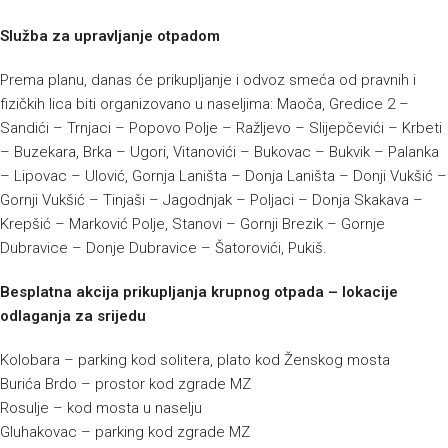
Služba za upravljanje otpadom
Prema planu, danas će prikupljanje i odvoz smeća od pravnih i
fizičkih lica biti organizovano u naseljima: Maoča, Gredice 2 –
Sandići – Trnjaci – Popovo Polje – Ražljevo – Slijepčevići – Krbeti
– Buzekara, Brka – Ugori, Vitanovići – Bukovac – Bukvik – Palanka
– Lipovac – Ulović, Gornja Laništa – Donja Laništa – Donji Vukšić –
Gornji Vukšić – Tinjaši – Jagodnjak – Poljaci – Donja Skakava –
Krepšić – Marković Polje, Stanovi – Gornji Brezik – Gornje
Dubravice – Donje Dubravice – Šatorovići, Pukiš.
Besplatna akcija prikupljanja krupnog otpada – lokacije
odlaganja za srijedu
Kolobara – parking kod solitera, plato kod Ženskog mosta
Burića Brdo – prostor kod zgrade MZ
Rosulje – kod mosta u naselju
Gluhakovac – parking kod zgrade MZ