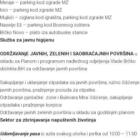
Meraje – parking kod zgrade MZ
Ivici – parking kod zgrade MZ
Mujkići – ciglana kod igrališta, parking kod zgrade MZ
Naselje Eš – parking kod Bosninog solitera
Brčko Novo – plato iza autobuske stanice
Služba za javnu higijenu
ODRŽAVANjE JAVNIH, ZELENIH I SAOBRAĆAJNIH POVRŠINA
u
skladu sa Planom i programom nadležnog odjeljenja Vlade Brčko
distrikta BiH za održavanje javnih površina:
Sakupljanje i uklanjanje otpadaka sa javnih površina, ručno čišćenje
javnih površina, pražnjenje posuda za otpatke.
Održavanje pješačke zone i Bulevara Mira: čišćenje, sakupljanje
otpadaka i pražnjenje korpica
Održavanje javnih zelenih površina u skladu sa godišnjim planom
Sektor za zbrinjavanje napuštenih životinja
Udomljavanje pasa
iz azila svakog utorka i petka od 10:00 – 11:00