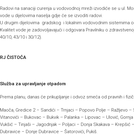
Radovi na sanaciji curenja u vodovodnoj mreži izvodiće se u ul. Mos
vode u dijelovima naselja gdje će se izvoditi radovi.
U drugim dijelovima gradskog i lokalnim vodovodnim sistemima o
Kvalitet vode je zadovoljavajući i odgovara Pravilniku o zdravstvenoj
40/10, 43/10 i 30/12).
RJ ČISTOĆA
Služba za upravljanje otpadom
Prema planu, danas će prikupljanje i odvoz smeća od pravnih i fizičk
Maoča, Gredice 2 – Sandići – Trnjaci – Popovo Polje – Ražljevo – S
Vitanovići – Bukovac – Bukvik – Palanka – Lipovac – Ulović, Gornja 
Vukšić – Tinjaši – Jagodnjak – Poljaci – Donja Skakava – Krepšić –
Dubravice – Donje Dubravice – Šatorovići, Pukiš.