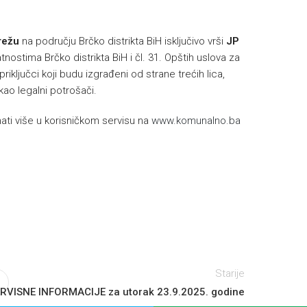
režu
na području Brčko distrikta BiH isključivo vrši
JP
nostima Brčko distrikta BiH i čl. 31. Opštih uslova za
riključci koji budu izgrađeni od strane trećih lica,
 kao legalni potrošači.
ti više u korisničkom servisu na
www.komunalno.ba
Starije
RVISNE INFORMACIJE za utorak 23.9.2025. godine