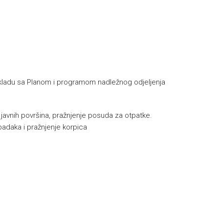
u skladu sa Planom i programom nadležnog odjeljenja
e javnih površina, pražnjenje posuda za otpatke.
padaka i pražnjenje korpica
h