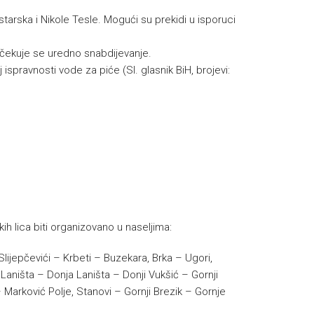
tarska i Nikole Tesle. Mogući su prekidi u isporuci
čekuje se uredno snabdijevanje.
 ispravnosti vode za piće (Sl. glasnik BiH, brojevi:
ih lica biti organizovano u naseljima:
lijepčevići – Krbeti – Buzekara, Brka – Ugori,
Laništa – Donja Laništa – Donji Vukšić – Gornji
 Marković Polje, Stanovi – Gornji Brezik – Gornje