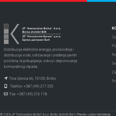
KO
Cj
Pl
Distribucija električne energije, proizvodnja i
Re
distribucija vode, održavanje i uređenje javnih
površina, te prikupljanje, odvoz i deponovanje
Se
komunalnog otpada.
Za
Tina Ujevića 66, 76100, Brčko
Pr
Telefon: +387 (49) 217 255
Fax: +387 (49) 216 118
© 2026 JP “Komunalno Brčko” d.o.o. Brčko distrikt BiH |
Pravila i uslovi korištenja