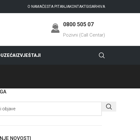
O NAMA
ČESTA PITANJA
KONTAKT
GIS
ARHIVA
0800 505 07
Pozivni (Call Centar)
DUZEĆA
IZVJEŠTAJI
AGA
NJE NOVOSTI