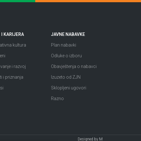
I KARIJERA
JAVNE NABAVKE
tivna kultura
Plan nabavki
eni
Odluke o izboru
anje i razvoj
Obavještenja o nabavci
i i priznanja
Izuzeto od ZJN
si
Sklopljeni ugovori
Razno
Designed by
M