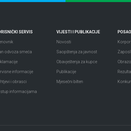
RISNIČKI SERVIS
VIJESTI I PUBLIKACIJE
POSAO 
enovnik
Novosti
Korpora
an odvoza smeća
Saopštenja za javnost
Zaposl
klamacije
Obavještenja za kupce
Obrazov
rvisne informacije
Publikacije
Rezultat
htjevi i obrasci
Mjesečni bilten
Konkur
istup informacijama