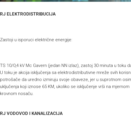
RJ ELEKTRODISTRIBUCIJA
Zastoji u isporuci električne energije:
TS 10/0,4 kV Mc Gavern (jedan NN izlaz), zastoj 30 minuta u toku d
U toku je akcija isključenja sa elektrodistributivne mreže svih kor
potrošače da uredno izmiruju svoje obaveze, jer u suprotnom osim
uključenja koji iznose 65 KM, ukoliko se isključenje vrši na mjernom 
krovnom nosaču.
RJ VODOVOD I KANALIZACIJA