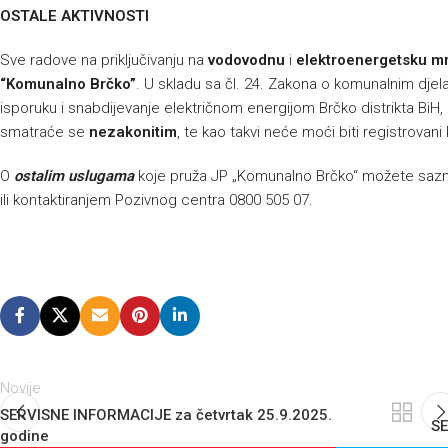
OSTALE AKTIVNOSTI
Sve radove na priključivanju na
vodovodnu
i
elektroenergetsku m
“Komunalno Brčko”
. U skladu sa čl. 24. Zakona o komunalnim djelat
isporuku i snabdijevanje električnom energijom Brčko distrikta BiH, p
smatraće se
nezakonitim
, te kao takvi neće moći biti registrovani
O
ostalim uslugama
koje pruža JP „Komunalno Brčko“ možete sazna
ili kontaktiranjem Pozivnog centra 0800 505 07.
Novije
SERVISNE INFORMACIJE za četvrtak 25.9.2025.
SE
godine