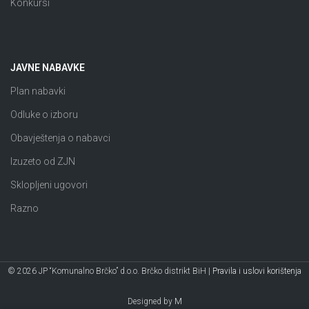
Konkursi
JAVNE NABAVKE
Plan nabavki
Odluke o izboru
Obavještenja o nabavci
Izuzeto od ZJN
Sklopljeni ugovori
Razno
© 2026 JP “Komunalno Brčko” d.o.o. Brčko distrikt BiH |
Pravila i uslovi korištenja
Designed by
M