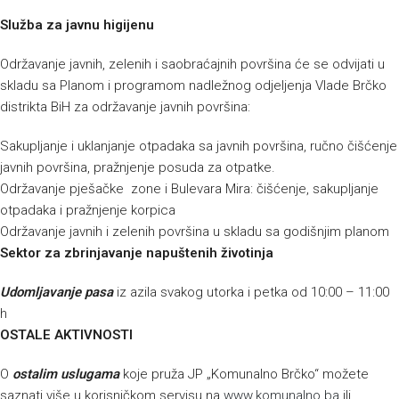
Služba za javnu higijenu
Održavanje javnih, zelenih i saobraćajnih površina će se odvijati u
skladu sa Planom i programom nadležnog odjeljenja Vlade Brčko
distrikta BiH za održavanje javnih površina:
Sakupljanje i uklanjanje otpadaka sa javnih površina, ručno čišćenje
javnih površina, pražnjenje posuda za otpatke.
Održavanje pješačke zone i Bulevara Mira: čišćenje, sakupljanje
otpadaka i pražnjenje korpica
Održavanje javnih i zelenih površina u skladu sa godišnjim planom
Sektor za zbrinjavanje napuštenih životinja
Udomljavanje pasa
iz azila svakog utorka i petka od 10:00 – 11:00
h
OSTALE AKTIVNOSTI
O
ostalim uslugama
koje pruža JP „Komunalno Brčko“ možete
saznati više u korisničkom servisu na
www.komunalno.ba
ili