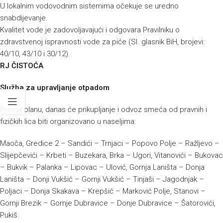
U lokalnim vodovodnim sistemima očekuje se uredno
snabdijevanje.
Kvalitet vode je zadovoljavajući i odgovara Pravilniku o
zdravstvenoj ispravnosti vode za piće (Sl. glasnik BiH, brojevi:
40/10, 43/10 i 30/12).
RJ ČISTOĆA
Služba za upravljanje otpadom
Prema planu, danas će prikupljanje i odvoz smeća od pravnih i
fizičkih lica biti organizovano u naseljima:
Maoča, Gredice 2 – Sandići – Trnjaci – Popovo Polje – Ražljevo –
Slijepčevići – Krbeti – Buzekara, Brka – Ugori, Vitanovići – Bukovac
– Bukvik – Palanka – Lipovac – Ulović, Gornja Laništa – Donja
Laništa – Donji Vukšić – Gornji Vukšić – Tinjaši – Jagodnjak –
Poljaci – Donja Skakava – Krepšić – Marković Polje, Stanovi –
Gornji Brezik – Gornje Dubravice – Donje Dubravice – Šatorovići,
Pukiš.