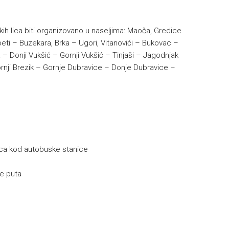
kih lica biti organizovano u naseljima: Maoča, Gredice
beti – Buzekara, Brka – Ugori, Vitanovići – Bukovac –
 – Donji Vukšić – Gornji Vukšić – Tinjaši – Jagodnjak
ornji Brezik – Gornje Dubravice – Donje Dubravice –
ica kod autobuske stanice
je puta