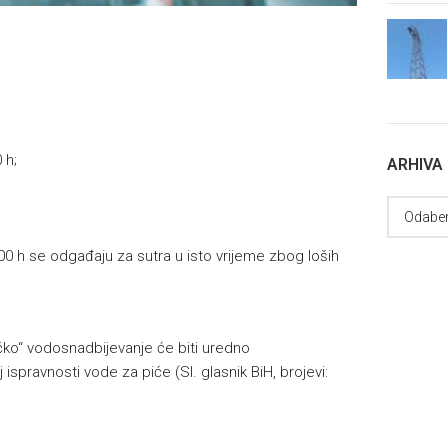
 h;
ARHIVA
00 h se odgađaju za sutra u isto vrijeme zbog loših
o“ vodosnadbijevanje će biti uredno
 ispravnosti vode za piće (Sl. glasnik BiH, brojevi: