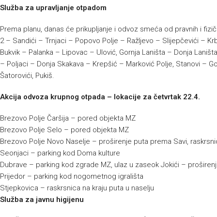
Služba za upravljanje otpadom
Prema planu, danas će prikupljanje i odvoz smeća od pravnih i fizič
2 – Sandići – Trnjaci – Popovo Polje – Ražljevo – Slijepčevići – Kr
Bukvik – Palanka – Lipovac – Ulović, Gornja Laništa – Donja Laništa
– Poljaci – Donja Skakava – Krepšić – Marković Polje, Stanovi – G
Šatorovići, Pukiš.
Akcija odvoza krupnog otpada – lokacije za četvrtak 22.4.
Brezovo Polje Čaršija – pored objekta MZ
Brezovo Polje Selo – pored objekta MZ
Brezovo Polje Novo Naselje – proširenje puta prema Savi, raskrsn
Seonjaci – parking kod Doma kulture
Dubrave – parking kod zgrade MZ, ulaz u zaseok Jokići – proširen
Prijedor – parking kod nogometnog igrališta
Stjepkovica – raskrsnica na kraju puta u naselju
Služba za javnu higijenu