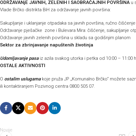
ODRŽAVANjE JAVNIH, ZELENIH I SAOBRAĆAJNIH POVRŠINA
u 
Vlade Brčko distrikta BiH za održavanje javnih površina:
Sakupljanje i uklanjanje otpadaka sa javnih površina, ručno čišćenj
Održavanje pješačke zone i Bulevara Mira: čišćenje, sakupljanje ot
Održavanje javnih zelenih površina u skladu sa godišnjim planom
Sektor za zbrinjavanje napuštenih životinja
Udomljavanje pasa
iz azila svakog utorka i petka od 10:00 – 11:00 
OSTALE AKTIVNOSTI
O
ostalim uslugama
koje pruža JP „Komunalno Brčko“ možete sazna
ili kontaktiranjem Pozivnog centra 0800 505 07.
Novije