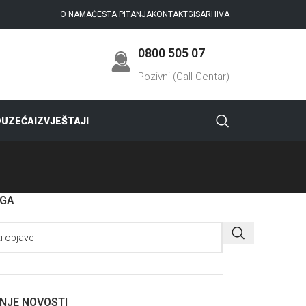
O NAMA
ČESTA PITANJA
KONTAKT
GIS
ARHIVA
0800 505 07
Pozivni (Call Centar)
DUZEĆA
IZVJEŠTAJI
AGA
NJE NOVOSTI