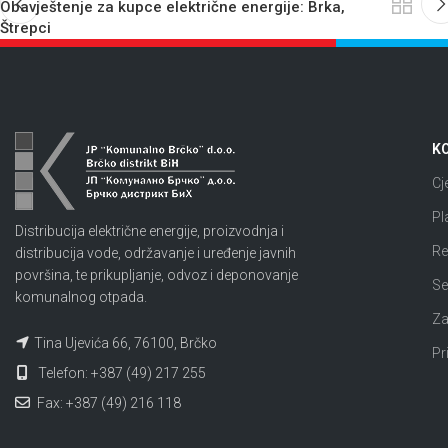
Obavještenje za kupce električne energije: Brka,
Štrepci
KO
Cj
Pl
Distribucija električne energije, proizvodnja i
Re
distribucija vode, održavanje i uređenje javnih
površina, te prikupljanje, odvoz i deponovanje
Se
komunalnog otpada.
Za
Tina Ujevića 66, 76100, Brčko
Pr
Telefon: +387 (49) 217 255
Fax: +387 (49) 216 118