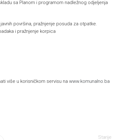
skladu sa Planom i programom nadležnog odjeljenja
e javnih površina, pražnjenje posuda za otpatke.
padaka i pražnjenje korpica
h
ti više u korisničkom servisu na
www.komunalno.ba
Starije