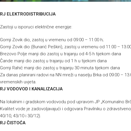
RJ ELEKTRODISTRIBUCIJA
Zastoji u isporuci električne energije:
Gornji Zovik dio, zastoj u vremenu od 09:00 – 11:00 h;
Gornji Zovik dio (Bunarić Peškiri), zastoj u vremenu od 11:00 – 13:00
Brezovo Polje manji dio zastoj u trajanju od 4-5 h tijekom dana
Čande manji dio zastoj u trajanju od 1 h u tijekom dana
Gornji Rahić manji dio zastoj u trajanju 30 minuta tijekom dana
Za danas planirani radovi na NN mreži u naselju Brka od 09:00 – 13:
vremenskih uvjeta.
RJ VODOVOD I KANALIZACIJA
Na lokalnim i gradskom vodovodu pod upravom JP „Komunalno Brčk
Kvalitet vode je zadovoljavajući i odgovara Pravilniku o zdravstvenoj
40/10, 43/10 i 30/12).
RJ ČISTOĆA