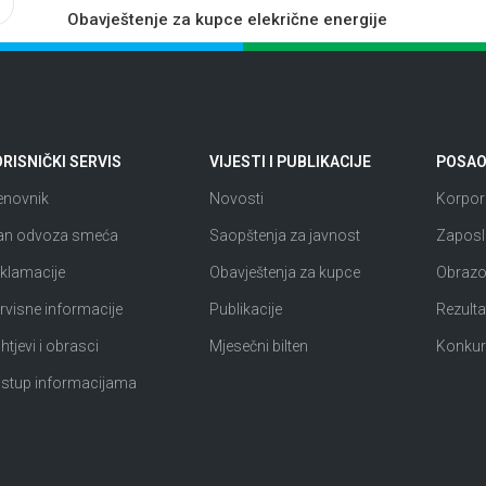
Obavještenje za kupce elekrične energije
RISNIČKI SERVIS
VIJESTI I PUBLIKACIJE
POSAO 
enovnik
Novosti
Korpora
an odvoza smeća
Saopštenja za javnost
Zaposl
klamacije
Obavještenja za kupce
Obrazov
rvisne informacije
Publikacije
Rezultat
htjevi i obrasci
Mjesečni bilten
Konkur
istup informacijama