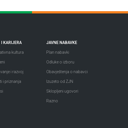
I KARIJERA
JAVNE NABAVKE
tivna kultura
Plan nabavki
eni
Odluke o izboru
anje i razvoj
Obavještenja o nabavci
i i priznanja
Izuzeto od ZJN
si
Sklopljeni ugovori
Razno