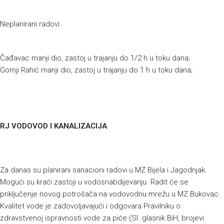
Neplanirani radovi:
Čađavac manji dio, zastoj u trajanju do 1/2 h u toku dana;
Gornji Rahić manji dio, zastoj u trajanju do 1 h u toku dana;
RJ VODOVOD I KANALIZACIJA
Za danas su planirani sanacioni radovi u MZ Bijela i Jagodnjak.
Mogući su kraći zastoji u vodosnabdijevanju. Radit će se
priključenje novog potrošača na vodovodnu mrežu u MZ Bukovac.
Kvalitet vode je zadovoljavajući i odgovara Pravilniku o
zdravstvenoj ispravnosti vode za piće (Sl. glasnik BiH, brojevi: