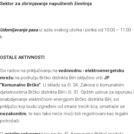
Sektor za zbrinjavanje napuštenih životinja
Udomljavanje pasa
iz azila svakog utorka i petka od 10:00 – 11:00
h
OSTALE AKTIVNOSTI
Svi radovi na priključivanju na
vodovodnu
i
elektroenergetsku
mrežu
na području Brčko distrikta BiH isključivo vrši
JP
“Komunalno Brčko”
. U skladu sa čl. 24. Zakona o komunalnim
djelatnostima Brčko distrikta BiH i čl. 31. Opštih uslova za isporuku i
snabdijevanje električnom energijom Brčko distrikta BiH, svi
priključci koji budu izgrađeni od strane trećih lica, smatraće se
nezakonitim
, te kao takvi neće moći biti registrovani kao legalni
potrošači.