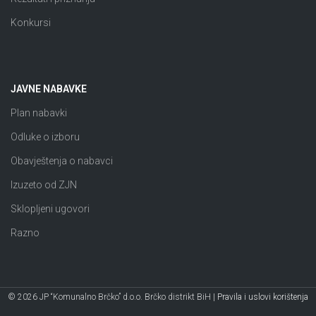
Konkursi
JAVNE NABAVKE
Plan nabavki
Odluke o izboru
Obavještenja o nabavci
Izuzeto od ZJN
Sklopljeni ugovori
Razno
© 2026 JP “Komunalno Brčko” d.o.o. Brčko distrikt BiH |
Pravila i uslovi korištenja