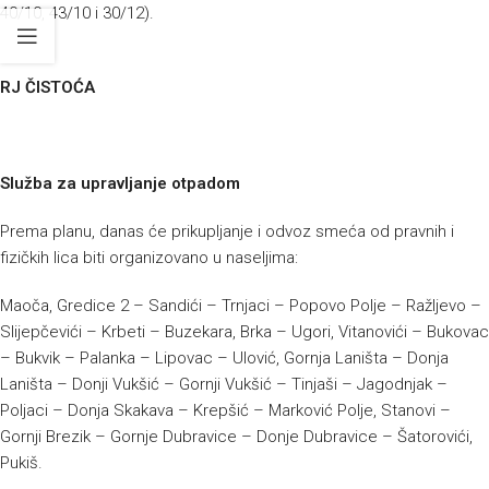
40/10, 43/10 i 30/12).
RJ ČISTOĆA
Služba za upravljanje otpadom
Prema planu, danas će prikupljanje i odvoz smeća od pravnih i
fizičkih lica biti organizovano u naseljima:
Maoča, Gredice 2 – Sandići – Trnjaci – Popovo Polje – Ražljevo –
Slijepčevići – Krbeti – Buzekara, Brka – Ugori, Vitanovići – Bukovac
– Bukvik – Palanka – Lipovac – Ulović, Gornja Laništa – Donja
Laništa – Donji Vukšić – Gornji Vukšić – Tinjaši – Jagodnjak –
Poljaci – Donja Skakava – Krepšić – Marković Polje, Stanovi –
Gornji Brezik – Gornje Dubravice – Donje Dubravice – Šatorovići,
Pukiš.