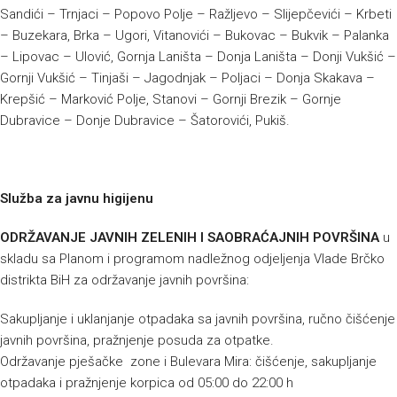
Sandići – Trnjaci – Popovo Polje – Ražljevo – Slijepčevići – Krbeti
– Buzekara, Brka – Ugori, Vitanovići – Bukovac – Bukvik – Palanka
– Lipovac – Ulović, Gornja Laništa – Donja Laništa – Donji Vukšić –
Gornji Vukšić – Tinjaši – Jagodnjak – Poljaci – Donja Skakava –
Krepšić – Marković Polje, Stanovi – Gornji Brezik – Gornje
Dubravice – Donje Dubravice – Šatorovići, Pukiš.
Služba za javnu higijenu
ODRŽAVANJE JAVNIH ZELENIH I SAOBRAĆAJNIH POVRŠINA
u
skladu sa Planom i programom nadležnog odjeljenja Vlade Brčko
distrikta BiH za održavanje javnih površina:
Sakupljanje i uklanjanje otpadaka sa javnih površina, ručno čišćenje
javnih površina, pražnjenje posuda za otpatke.
Održavanje pješačke zone i Bulevara Mira: čišćenje, sakupljanje
otpadaka i pražnjenje korpica od 05:00 do 22:00 h