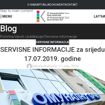
Skip to navigation
O NAMA
PITANJA
DOKUMENTI
KONTAKT
Skip to main content
LAT
ЋИ
MENU
Blog
Početna
Vijesti i publikacije
Servisne informacije
SERVISNE INFORMACIJE
SERVISNE INFORMACIJE za srijedu
17.07.2019. godine
Administrator
On 17 Jula, 2019