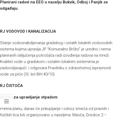
Planirani radovi na EEO u naselju Bukvik, Odboj i Panjik se
odgađaju.
RJ VODOVOD I KANALIZACIJA
Stanje vodosnabdijevanja gradskog i ostalih lokalnih vodovodnih
sistema kojima upravlja JP “Komunalno Brčko” je uredno i nema
planiranih isključenja potrošača radi izvođenja radova na mreži.
Kvalitet vode u gradskom i ostalim lokalnim sistemima je
zadovoljavajući i odgovara Pravilniku o zdravstvenoj ispravnosti
vode za piće (Sl. list BiH 40/10).
RJ ČISTOĆA
Služba za upravljanje otpadom
Prema planu, danas će prikupljanje i odvoz smeća od pravnih i
fizičkih lica biti organizovano u naseljima:
Maoča, Gredice 2 –