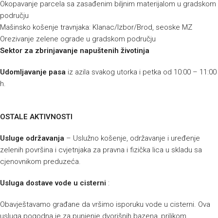
Okopavanje parcela sa zasađenim biljnim materijalom u gradskom
području
Mašinsko košenje travnjaka: Klanac/Izbor/Brod, seoske MZ
Orezivanje zelene ograde u gradskom području
Sektor za zbrinjavanje napuštenih životinja
Udomljavanje pasa
iz azila svakog utorka i petka od 10:00 – 11:00
h.
OSTALE AKTIVNOSTI
Usluge održavanja
– Uslužno košenje, održavanje i uređenje
zelenih površina i cvjetnjaka za pravna i fizička lica u skladu sa
cjenovnikom preduzeća.
Usluga dostave vode u cisterni
:
Obavještavamo građane da vršimo isporuku vode u cisterni. Ova
usluga pogodna je za punjenje dvorišnih bazena, prilikom