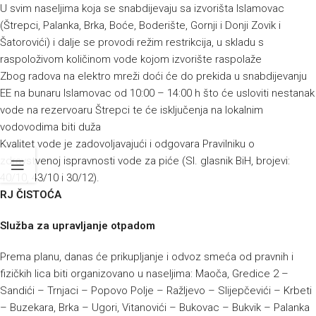
U svim naseljima koja se snabdijevaju sa izvorišta Islamovac
(Štrepci, Palanka, Brka, Boće, Boderište, Gornji i Donji Zovik i
Šatorovići) i dalje se provodi režim restrikcija, u skladu s
raspoloživom količinom vode kojom izvorište raspolaže
Zbog radova na elektro mreži doći će do prekida u snabdijevanju
EE na bunaru Islamovac od 10:00 – 14:00 h što će usloviti nestanak
vode na rezervoaru Štrepci te će isključenja na lokalnim
vodovodima biti duža
Kvalitet vode je zadovoljavajući i odgovara Pravilniku o
zdravstvenoj ispravnosti vode za piće (Sl. glasnik BiH, brojevi:
40/10, 43/10 i 30/12).
RJ ČISTOĆA
Služba za upravljanje otpadom
Prema planu, danas će prikupljanje i odvoz smeća od pravnih i
fizičkih lica biti organizovano u naseljima: Maoča, Gredice 2 –
Sandići – Trnjaci – Popovo Polje – Ražljevo – Slijepčevići – Krbeti
– Buzekara, Brka – Ugori, Vitanovići – Bukovac – Bukvik – Palanka