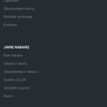
Zaposleni
Obrazovanje i razvoj
Rezultati i priznanja
Konkursi
JAVNE NABAVKE
Plan nabavki
Odluke o izboru
Obavještenja o nabavci
Izuzeto od ZJN
Sklopljeni ugovori
Razno