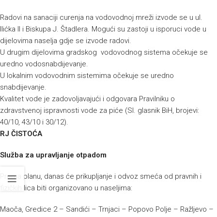
Radovi na sanaciji curenja na vodovodnoj mreži izvode se u ul.
Ilićka II i Biskupa J. Štadlera. Mogući su zastoji u isporuci vode u
dijelovima naselja gdje se izvode radovi.
U drugim dijelovima gradskog vodovodnog sistema očekuje se
uredno vodosnabdijevanje.
U lokalnim vodovodnim sistemima očekuje se uredno
snabdijevanje.
Kvalitet vode je zadovoljavajući i odgovara Pravilniku o
zdravstvenoj ispravnosti vode za piće (Sl. glasnik BiH, brojevi:
40/10, 43/10 i 30/12).
RJ ČISTOĆA
Služba za upravljanje otpadom
Prema planu, danas će prikupljanje i odvoz smeća od pravnih i
fizičkih lica biti organizovano u naseljima:
Maoča, Gredice 2 – Sandići – Trnjaci – Popovo Polje – Ražljevo –