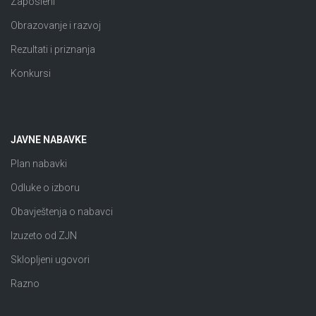
Zaposleni
Obrazovanje i razvoj
Rezultati i priznanja
Konkursi
JAVNE NABAVKE
Plan nabavki
Odluke o izboru
Obavještenja o nabavci
Izuzeto od ZJN
Sklopljeni ugovori
Razno