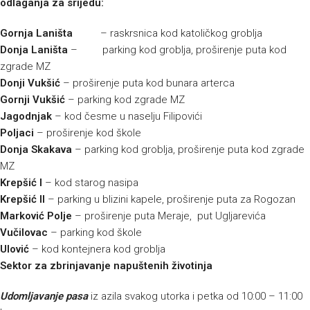
odlaganja za srijedu:
Gornja Laništa
– raskrsnica kod katoličkog groblja
Donja Laništa
– parking kod groblja, proširenje puta kod
zgrade MZ
Donji Vukšić
– proširenje puta kod bunara arterca
Gornji Vukšić
– parking kod zgrade MZ
Jagodnjak
– kod česme u naselju Filipovići
Poljaci
– proširenje kod škole
Donja Skakava
– parking kod groblja, proširenje puta kod zgrade
MZ
Krepšić I
– kod starog nasipa
Krepšić II
– parking u blizini kapele, proširenje puta za Rogozan
Marković Polje
– proširenje puta Meraje, put Ugljarevića
Vučilovac
– parking kod škole
Ulović
– kod kontejnera kod groblja
Sektor za zbrinjavanje napuštenih životinja
Udomljavanje pasa
iz azila svakog utorka i petka od 10:00 – 11:00