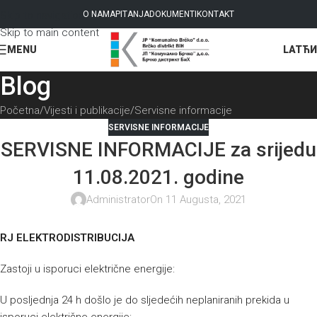
Skip to navigation
O NAMA
PITANJA
DOKUMENTI
KONTAKT
Skip to main content
LAT
ЋИ
MENU
Blog
Početna
Vijesti i publikacije
Servisne informacije
SERVISNE INFORMACIJE
SERVISNE INFORMACIJE za srijedu
11.08.2021. godine
Administrator
On 11 Augusta, 2021
RJ ELEKTRODISTRIBUCIJA
Zastoji u isporuci električne energije:
U posljednja 24 h došlo je do sljedećih neplaniranih prekida u