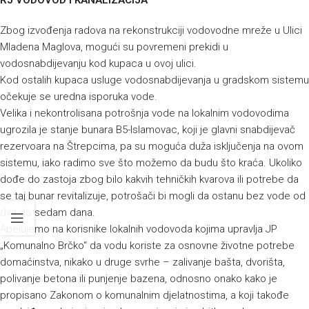
RJ VODOVOD I KANALIZACIJA
Zbog izvođenja radova na rekonstrukciji vodovodne mreže u Ulici
Mladena Maglova, mogući su povremeni prekidi u
vodosnabdijevanju kod kupaca u ovoj ulici.
Kod ostalih kupaca usluge vodosnabdijevanja u gradskom sistemu
očekuje se uredna isporuka vode.
Velika i nekontrolisana potrošnja vode na lokalnim vodovodima
ugrozila je stanje bunara B5-Islamovac, koji je glavni snabdijevač
rezervoara na Štrepcima, pa su moguća duža isključenja na ovom
sistemu, iako radimo sve što možemo da budu što kraća. Ukoliko
dođe do zastoja zbog bilo kakvih tehničkih kvarova ili potrebe da
se taj bunar revitalizuje, potrošači bi mogli da ostanu bez vode od
dva do sedam dana.
Apelujemo na korisnike lokalnih vodovoda kojima upravlja JP
„Komunalno Brčko“ da vodu koriste za osnovne životne potrebe
domaćinstva, nikako u druge svrhe – zalivanje bašta, dvorišta,
polivanje betona ili punjenje bazena, odnosno onako kako je
propisano Zakonom o komunalnim djelatnostima, a koji takođe