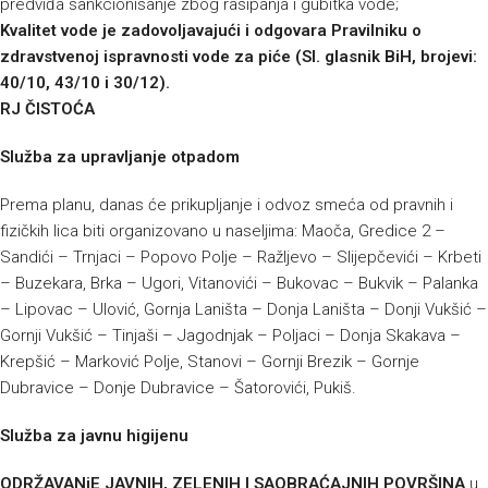
predviđa sankcionisanje zbog rasipanja i gubitka vode;
Kvalitet vode je zadovoljavajući i odgovara Pravilniku o
zdravstvenoj ispravnosti vode za piće (Sl. glasnik BiH, brojevi:
40/10, 43/10 i 30/12).
RJ ČISTOĆA
Služba za upravljanje otpadom
Prema planu, danas će prikupljanje i odvoz smeća od pravnih i
fizičkih lica biti organizovano u naseljima: Maoča, Gredice 2 –
Sandići – Trnjaci – Popovo Polje – Ražljevo – Slijepčevići – Krbeti
– Buzekara, Brka – Ugori, Vitanovići – Bukovac – Bukvik – Palanka
– Lipovac – Ulović, Gornja Laništa – Donja Laništa – Donji Vukšić –
Gornji Vukšić – Tinjaši – Jagodnjak – Poljaci – Donja Skakava –
Krepšić – Marković Polje, Stanovi – Gornji Brezik – Gornje
Dubravice – Donje Dubravice – Šatorovići, Pukiš.
Služba za javnu higijenu
ODRŽAVANjE JAVNIH, ZELENIH I SAOBRAĆAJNIH POVRŠINA
u