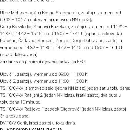
isporuci električne energije:
Ulice Mehmedagića i Bosne Srebrne dio, zastoj u vremenu od
09:02 – 10:27 h (interventni radovi na NN mreži);
Gornji Brezik dio, Stanovi i Buzekara, zastoji u vremenu od 14:32 –
14:37 h, 14:42 – 15:15 h i od 16:07 – 17:41 h (ispad dalekovoda)
Potočari, Čađavac, Sombići, Gornje i Donje Dubravice, zastoji u
vremenu od 14:32 – 14:35 h, 14:42 – 14:45 h i od 16:07 – 16:10 h
(ispad dalekovoda)
Za danas su planirani sljedeći radovi na EEO:
Ulović 1, zastoj u vremenu od 09:00 – 11:00 h;
Ulović 2, zastoj u vremenu od 11:00 – 13:00 h;
TS 10/0,4kV Islamovac selo (jedna NN izlaz), jedan sat u toku dana;
TS 10/0,4kV Rašljani 2 (jedan NN izlaz), kratki zastoj dva puta u
toku dana 10 minuta;
TS 10/0,4kV Ražljevo 1 zaseok Gligorevići (jedan NN izlaz), zastoj
3h u toku dana;
DV 10kV Cerik, kraći zastoj u toku dana.