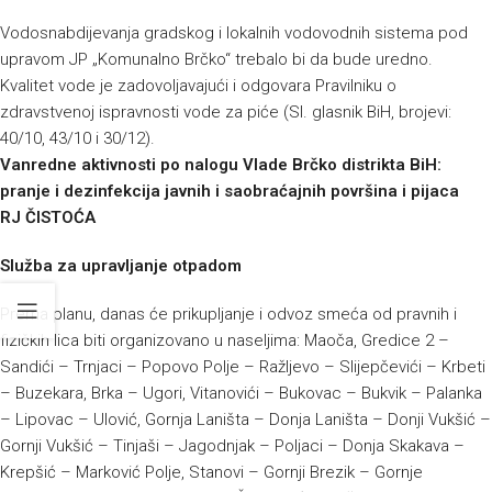
Vodosnabdijevanja gradskog i lokalnih vodovodnih sistema pod
upravom JP „Komunalno Brčko“ trebalo bi da bude uredno.
Kvalitet vode je zadovoljavajući i odgovara Pravilniku o
zdravstvenoj ispravnosti vode za piće (Sl. glasnik BiH, brojevi:
40/10, 43/10 i 30/12).
Vanredne aktivnosti po nalogu Vlade Brčko distrikta BiH:
pranje i dezinfekcija javnih i saobraćajnih površina i pijaca
RJ ČISTOĆA
Služba za upravljanje otpadom
Prema planu, danas će prikupljanje i odvoz smeća od pravnih i
fizičkih lica biti organizovano u naseljima: Maoča, Gredice 2 –
Sandići – Trnjaci – Popovo Polje – Ražljevo – Slijepčevići – Krbeti
– Buzekara, Brka – Ugori, Vitanovići – Bukovac – Bukvik – Palanka
– Lipovac – Ulović, Gornja Laništa – Donja Laništa – Donji Vukšić –
Gornji Vukšić – Tinjaši – Jagodnjak – Poljaci – Donja Skakava –
Krepšić – Marković Polje, Stanovi – Gornji Brezik – Gornje