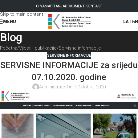
Skip to navigation
O NAMA
PITANJA
DOKUMENTI
KONTAKT
Skip to main content
LAT
ЋИ
MENU
Blog
Početna
Vijesti i publikacije
Servisne informacije
SERVISNE INFORMACIJE
SERVISNE INFORMACIJE za srijedu
07.10.2020. godine
Administrator
On 7 Oktobra, 2020