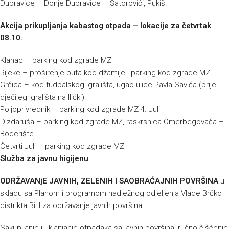
Dubravice – Donje Dubravice – Šatorovići, Pukiš.
Akcija prikupljanja kabastog otpada – lokacije za četvrtak
08.10.
Klanac – parking kod zgrade MZ
Rijeke – proširenje puta kod džamije i parking kod zgrade MZ
Grčica – kod fudbalskog igrališta, ugao ulice Pavla Savića (prije
dječijeg igrališta na Ilićki)
Poljoprivrednik – parking kod zgrade MZ 4. Juli
Dizdaruša – parking kod zgrade MZ, raskrsnica Omerbegovača –
Boderište
Četvrti Juli – parking kod zgrade MZ
Služba za javnu higijenu
ODRŽAVANjE JAVNIH, ZELENIH I SAOBRAĆAJNIH POVRŠINA
u
skladu sa Planom i programom nadležnog odjeljenja Vlade Brčko
distrikta BiH za održavanje javnih površina:
Sakupljanje i uklanjanje otpadaka sa javnih površina, ručno čišćenje