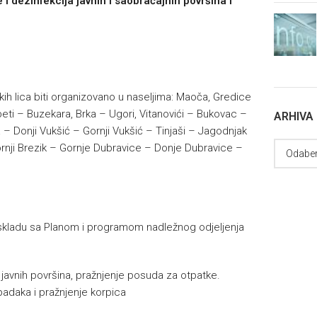
i dezinfekcija javnih i saobraćajnih površina i
kih lica biti organizovano u naseljima: Maoča, Gredice
beti – Buzekara, Brka – Ugori, Vitanovići – Bukovac –
ARHIVA
 – Donji Vukšić – Gornji Vukšić – Tinjaši – Jagodnjak
ornji Brezik – Gornje Dubravice – Donje Dubravice –
skladu sa Planom i programom nadležnog odjeljenja
e javnih površina, pražnjenje posuda za otpatke.
padaka i pražnjenje korpica