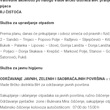
Vanredne aktivnosti po nalogu Vlade Brčko distrikta BiH: pranje 
pijaca
RJ ČISTOĆA
Služba za upravljanje otpadom
Prema planu, danas će prikupljanje i odvoz smeća od pravnih i fizič
2 – Sandići – Trnjaci – Popovo Polje – Ražljevo – Slijepčevići – Kr
Bukvik – Palanka – Lipovac – Ulović, Gornja Laništa – Donja Laništa
– Poljaci – Donja Skakava – Krepšić – Marković Polje, Stanovi – G
Šatorovići, Pukiš.
Služba za javnu higijenu
ODRŽAVANjE JAVNIH, ZELENIH I SAOBRAĆAJNIH POVRŠINA
u 
Vlade Brčko distrikta BiH za održavanje javnih površina:
Sakupljanje i uklanjanje otpadaka sa javnih površina, ručno čišćenj
Održavanje pješačke zone i Bulevara Mira: čišćenje, sakupljanje ot
Mašinsko čišćenje kolovoza autočistilicom: 07:00 do 15:00 h