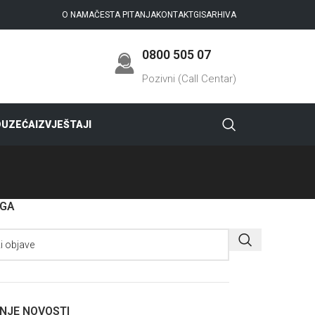
O NAMA
ČESTA PITANJA
KONTAKT
GIS
ARHIVA
0800 505 07
Pozivni (Call Centar)
DUZEĆA
IZVJEŠTAJI
AGA
NJE NOVOSTI