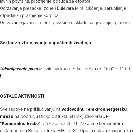
javnih površina, pražnjenje posuda za otpatke.
Održavanje pješačke zone i Bulevara Mira: čišćenje, sakupljanje
otpadaka i pražnjenje korpica
Održavanje javnih i zelenih površina u skladu sa godišnjim planom
Sektor za zbrinjavanje napuštenih životinja
Udomljavanje pasa
iz azila svakog utorka i petka od 10:00 – 11:00
h
OSTALE AKTIVNOSTI
Sve radove na priključivanju na
vodovodnu
i
elektroenergetsku
mrežu
na području Brčko distrikta BiH isključivo vrši
JP
“Komunalno Brčko”
. U skladu sa čl. 24. Zakona o komunalnim
djelatnostima Brčko distrikta BiH i čl. 31. Opštih uslova za isporuku i