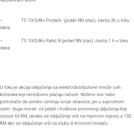
Neplanirani radovi:
– TS 10/0,4Kv Prutače (jedan NN izlaz), zastoj 2h u toku
dana
– TS 10/0,4Kv Rahić 8 (jedan NN izlaz), zastoj 1 h u toku
dana
U toku je akcija isključenja sa elektrodistributivne mreže svih
korisnika koji neredovno plaćaju račune. Molimo sve naše
potrošače da uredno izmiruju svoje obaveze, jer u suprotnom
osim duga morati će platiti i troškove ponovnog uključenja koji
iznose 65 KM, ukoliko se isključenje vrši na mjernom mjestu a 130
KM ako se isključenje vrši na stubu ili krovnom nosaču.