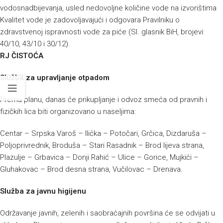
vodosnadbijevanja, usled nedovoljne količine vode na izvorištima
Kvalitet vode je zadovoljavajući i odgovara Pravilniku o
zdravstvenoj ispravnosti vode za piće (Sl. glasnik BiH, brojevi:
40/10, 43/10 i 30/12).
RJ ČISTOĆA
Služba za upravljanje otpadom
Prema planu, danas će prikupljanje i odvoz smeća od pravnih i
fizičkih lica biti organizovano u naseljima:
Centar – Srpska Varoš – Ilićka – Potočari, Grčica, Dizdaruša –
Poljoprivrednik, Broduša – Stari Rasadnik – Brod lijeva strana,
Plazulje – Grbavica – Donji Rahić – Ulice – Gorice, Mujkići –
Gluhakovac – Brod desna strana, Vučilovac – Drenava.
Služba za javnu higijenu
Održavanje javnih, zelenih i saobraćajnih površina će se odvijati u