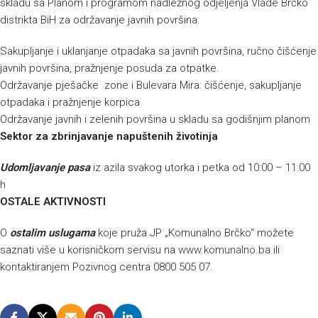
skladu sa Planom i programom nadležnog odjeljenja Vlade Brčko
distrikta BiH za održavanje javnih površina:
Sakupljanje i uklanjanje otpadaka sa javnih površina, ručno čišćenje
javnih površina, pražnjenje posuda za otpatke.
Održavanje pješačke zone i Bulevara Mira: čišćenje, sakupljanje
otpadaka i pražnjenje korpica
Održavanje javnih i zelenih površina u skladu sa godišnjim planom
Sektor za zbrinjavanje napuštenih životinja
Udomljavanje pasa
iz azila svakog utorka i petka od 10:00 – 11:00
h
OSTALE AKTIVNOSTI
O
ostalim uslugama
koje pruža JP „Komunalno Brčko“ možete
saznati više u korisničkom servisu na
www.komunalno.ba
ili
kontaktiranjem Pozivnog centra 0800 505 07.