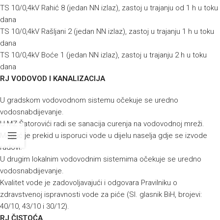
TS 10/0,4kV Rahić 8 (jedan NN izlaz), zastoj u trajanju od 1 h u toku
dana
TS 10/0,4kV Rašljani 2 (jedan NN izlaz), zastoj u trajanju 1 h u toku
dana
TS 10/0,4kV Boće 1 (jedan NN izlaz), zastoj u trajanju 2 h u toku
dana
RJ VODOVOD I KANALIZACIJA
U gradskom vodovodnom sistemu očekuje se uredno
vodosnabdijevanje.
U MZ Šatorovići radi se sanacija curenja na vodovodnoj mreži.
Moguć je prekid u isporuci vode u dijelu naselja gdje se izvode
radovi.
U drugim lokalnim vodovodnim sistemima očekuje se uredno
vodosnabdijevanje.
Kvalitet vode je zadovoljavajući i odgovara Pravilniku o
zdravstvenoj ispravnosti vode za piće (Sl. glasnik BiH, brojevi:
40/10, 43/10 i 30/12).
RJ ČISTOĆA