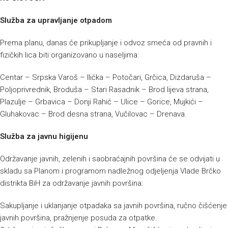
Služba za upravljanje otpadom
Prema planu, danas će prikupljanje i odvoz smeća od pravnih i
fizičkih lica biti organizovano u naseljima:
Centar – Srpska Varoš – Ilićka – Potočari, Grčica, Dizdaruša –
Poljoprivrednik, Broduša – Stari Rasadnik – Brod lijeva strana,
Plazulje – Grbavica – Donji Rahić – Ulice – Gorice, Mujkići –
Gluhakovac – Brod desna strana, Vučilovac – Drenava.
Služba za javnu higijenu
Održavanje javnih, zelenih i saobraćajnih površina će se odvijati u
skladu sa Planom i programom nadležnog odjeljenja Vlade Brčko
distrikta BiH za održavanje javnih površina:
Sakupljanje i uklanjanje otpadaka sa javnih površina, ručno čišćenje
javnih površina, pražnjenje posuda za otpatke.