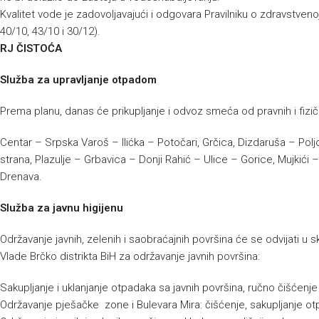
Kvalitet vode je zadovoljavajući i odgovara Pravilniku o zdravstvenoj
40/10, 43/10 i 30/12).
RJ ČISTOĆA
Služba za upravljanje otpadom
Prema planu, danas će prikupljanje i odvoz smeća od pravnih i fizičk
Centar – Srpska Varoš – Ilićka – Potočari, Grčica, Dizdaruša – Polj
strana, Plazulje – Grbavica – Donji Rahić – Ulice – Gorice, Mujkić
Drenava.
Služba za javnu higijenu
Održavanje javnih, zelenih i saobraćajnih površina će se odvijati 
Vlade Brčko distrikta BiH za održavanje javnih površina:
Sakupljanje i uklanjanje otpadaka sa javnih površina, ručno čišćenj
Održavanje pješačke zone i Bulevara Mira: čišćenje, sakupljanje ot