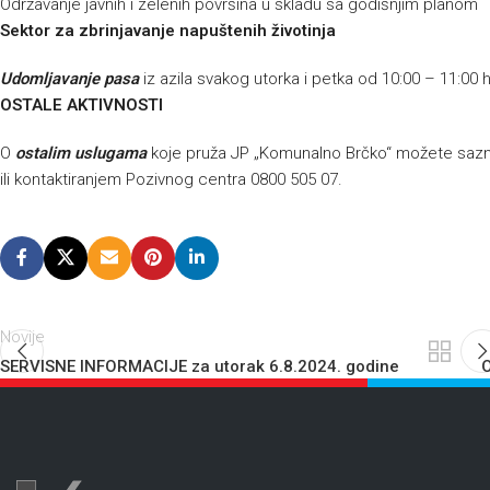
Održavanje javnih i zelenih površina u skladu sa godišnjim planom
Sektor za zbrinjavanje napuštenih životinja
Udomljavanje pasa
iz azila svakog utorka i petka od 10:00 – 11:00 
OSTALE AKTIVNOSTI
O
ostalim uslugama
koje pruža JP „Komunalno Brčko“ možete sazna
ili kontaktiranjem Pozivnog centra 0800 505 07.
Novije
SERVISNE INFORMACIJE za utorak 6.8.2024. godine
O