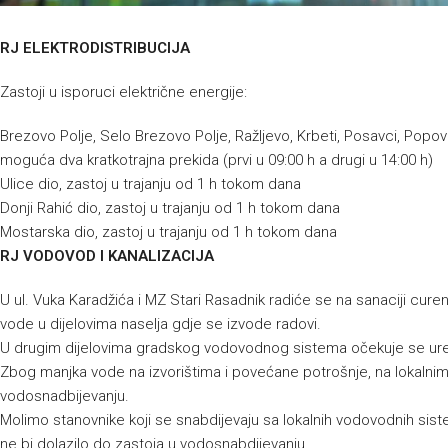
RJ ELEKTRODISTRIBUCIJA
Zastoji u isporuci električne energije:
Brezovo Polje, Selo Brezovo Polje, Ražljevo, Krbeti, Posavci, Popovo 
moguća dva kratkotrajna prekida (prvi u 09:00 h a drugi u 14:00 h)
Ulice dio, zastoj u trajanju od 1 h tokom dana
Donji Rahić dio, zastoj u trajanju od 1 h tokom dana
Mostarska dio, zastoj u trajanju od 1 h tokom dana
RJ VODOVOD I KANALIZACIJA
U ul. Vuka Karadžića i MZ Stari Rasadnik radiće se na sanaciji cure
vode u dijelovima naselja gdje se izvode radovi.
U drugim dijelovima gradskog vodovodnog sistema očekuje se ure
Zbog manjka vode na izvorištima i povećane potrošnje, na lokalni
vodosnadbijevanju.
Molimo stanovnike koji se snabdijevaju sa lokalnih vodovodnih sist
ne bi dolazilo do zastoja u vodosnabdijevanju.