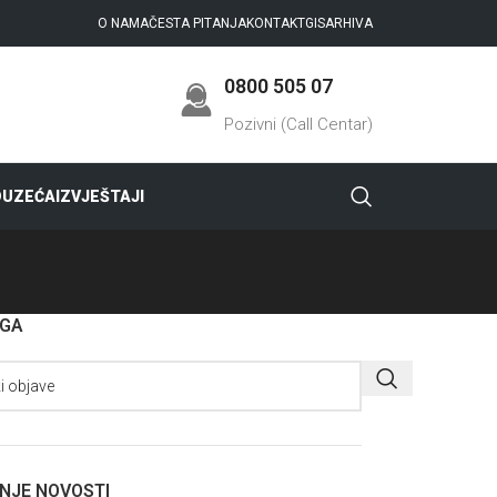
O NAMA
ČESTA PITANJA
KONTAKT
GIS
ARHIVA
0800 505 07
Pozivni (Call Centar)
DUZEĆA
IZVJEŠTAJI
AGA
NJE NOVOSTI