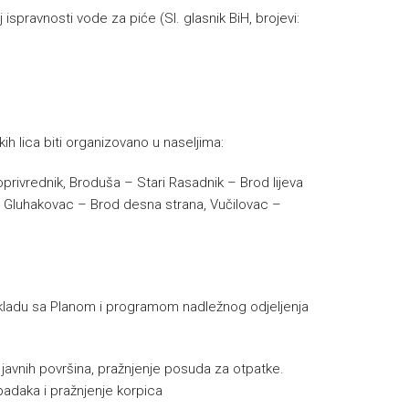
 ispravnosti vode za piće (Sl. glasnik BiH, brojevi:
ih lica biti organizovano u naseljima:
oprivrednik, Broduša – Stari Rasadnik – Brod lijeva
i – Gluhakovac – Brod desna strana, Vučilovac –
u skladu sa Planom i programom nadležnog odjeljenja
e javnih površina, pražnjenje posuda za otpatke.
padaka i pražnjenje korpica