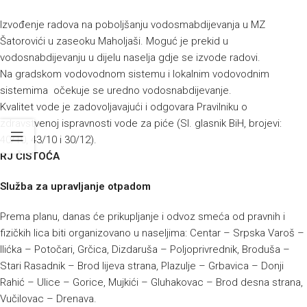
Izvođenje radova na poboljšanju vodosmabdijevanja u MZ
Šatorovići u zaseoku Maholjaši. Moguć je prekid u
vodosnabdijevanju u dijelu naselja gdje se izvode radovi.
Na gradskom vodovodnom sistemu i lokalnim vodovodnim
sistemima očekuje se uredno vodosnabdijevanje.
Kvalitet vode je zadovoljavajući i odgovara Pravilniku o
zdravstvenoj ispravnosti vode za piće (Sl. glasnik BiH, brojevi:
40/10, 43/10 i 30/12).
RJ ČISTOĆA
Služba za upravljanje otpadom
Prema planu, danas će prikupljanje i odvoz smeća od pravnih i
fizičkih lica biti organizovano u naseljima: Centar – Srpska Varoš –
Ilićka – Potočari, Grčica, Dizdaruša – Poljoprivrednik, Broduša –
Stari Rasadnik – Brod lijeva strana, Plazulje – Grbavica – Donji
Rahić – Ulice – Gorice, Mujkići – Gluhakovac – Brod desna strana,
Vučilovac – Drenava.