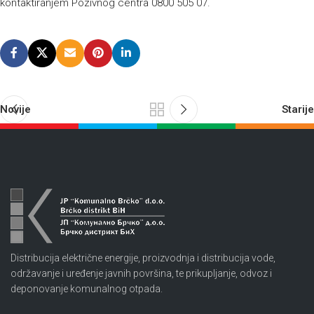
kontaktiranjem Pozivnog centra 0800 505 07.
Novije
Starije
Distribucija električne energije, proizvodnja i distribucija vode,
održavanje i uređenje javnih površina, te prikupljanje, odvoz i
deponovanje komunalnog otpada.