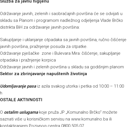
Služba za javnu higijenu
Održavanje javnih, zelenih i saobraćajnih površina će se odvijati u
skladu sa Planom i programom nadležnog odjeljenja Vlade Brčko
distrikta BiH za održavanje javnih površina:
Sakupljanje i uklanjanje otpadaka sa javnih površina, ručno čišćenje
javnih površina, pražnjenje posuda za otpatke.
Održavanje pješačke zone i Bulevara Mira: čišćenje, sakupljanje
otpadaka i pražnjenje korpica
Održavanje javnih i zelenih površina u skladu sa godišnjim planom
Sektor za zbrinjavanje napuštenih životinja
Udomljavanje pasa
iz azila svakog utorka i petka od 10:00 – 11:00
h
OSTALE AKTIVNOSTI
O
ostalim uslugama
koje pruža JP „Komunalno Brčko“ možete
saznati više u korisničkom servisu na
www.komunalno.ba
ili
kontaktiranjem Pozivnog centra 0800 505 07.