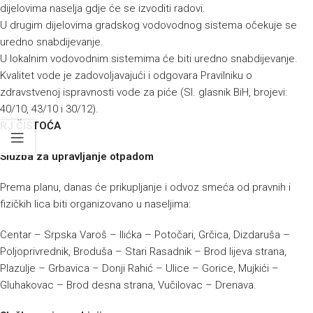
dijelovima naselja gdje će se izvoditi radovi.
U drugim dijelovima gradskog vodovodnog sistema očekuje se
uredno snabdijevanje.
U lokalnim vodovodnim sistemima će biti uredno snabdijevanje.
Kvalitet vode je zadovoljavajući i odgovara Pravilniku o
zdravstvenoj ispravnosti vode za piće (Sl. glasnik BiH, brojevi:
40/10, 43/10 i 30/12).
RJ ČISTOĆA
Služba za upravljanje otpadom
Prema planu, danas će prikupljanje i odvoz smeća od pravnih i
fizičkih lica biti organizovano u naseljima:
Centar – Srpska Varoš – Ilićka – Potočari, Grčica, Dizdaruša –
Poljoprivrednik, Broduša – Stari Rasadnik – Brod lijeva strana,
Plazulje – Grbavica – Donji Rahić – Ulice – Gorice, Mujkići –
Gluhakovac – Brod desna strana, Vučilovac – Drenava.