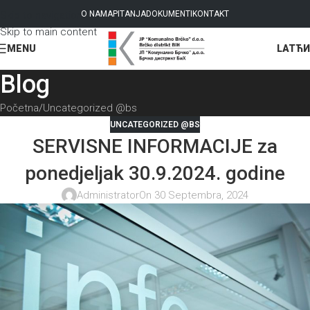
Skip to navigation
O NAMA
PITANJA
DOKUMENTI
KONTAKT
Skip to main content
LAT
ЋИ
MENU
Blog
Početna
Uncategorized @bs
UNCATEGORIZED @BS
SERVISNE INFORMACIJE za
ponedjeljak 30.9.2024. godine
Administrator
On 30 Septembra, 2024