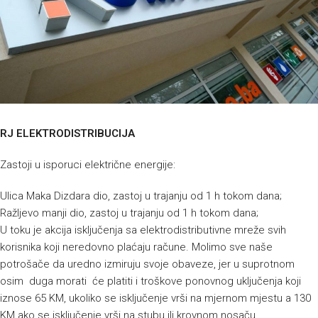
RJ ELEKTRODISTRIBUCIJA
Zastoji u isporuci električne energije:
Ulica Maka Dizdara dio, zastoj u trajanju od 1 h tokom dana;
Ražljevo manji dio, zastoj u trajanju od 1 h tokom dana;
U toku je akcija isključenja sa elektrodistributivne mreže svih
korisnika koji neredovno plaćaju račune. Molimo sve naše
potrošače da uredno izmiruju svoje obaveze, jer u suprotnom
osim duga morati će platiti i troškove ponovnog uključenja koji
iznose 65 KM, ukoliko se isključenje vrši na mjernom mjestu a 130
KM ako se isključenje vrši na stubu ili krovnom nosaču.