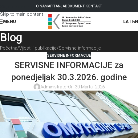
Skip to navigation
O NAMA
PITANJA
DOKUMENTI
KONTAKT
Skip to main content
LAT
ЋИ
MENU
Blog
Početna
Vijesti i publikacije
Servisne informacije
SERVISNE INFORMACIJE
SERVISNE INFORMACIJE za
ponedjeljak 30.3.2026. godine
Administrator
On 30 Marta, 2026