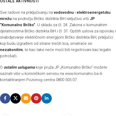
OSTALE AKTIVNOSTI
Sve radove na priključivanju na
vodovodnu
i
elektroenergetsku
mrežu
na području Brčko distrikta BiH isključivo vrši
JP
“Komunalno Brčko”
. U skladu sa čl. 24. Zakona o komunalnim
djelatnostima Brčko distrikta BiH i čl. 31. Opštih uslova za isporuku i
snabdijevanje električnom energijom Brčko distrikta BiH, priključci
koji budu izgrađeni od strane trećih lica, smatraće se
nezakonitim
, te kao takvi neće moći biti registrovani kao legalni
potrošači.
O
ostalim uslugama
koje pruža JP „Komunalno Brčko“ možete
saznati više u korisničkom servisu na
www.komunalno.ba
ili
kontaktiranjem Pozivnog centra 0800 505 07.