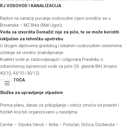
RJ VODOVOD I KANALIZACIJA
Radovi na sanaciji pucanja vodovodne cijevi izvodiće se u
Bosanska – MZ Brka (Mali Ugori).
Voda sa izvorišta Domažić nije za piće, te se može koristiti
isključivo za tehničku upotrebu
.
U drugim dijelovima gradskog i lokalnim vodovodnim sistemima
očekuje se uredno snabdijevanje.
Kvalitet vode je zadovoljavajući i odgovara Pravilniku o
zdravstvenoj ispravnosti vode za piće (Sl. glasnik BiH, brojevi:
40/10, 43/10 i 30/12).
RJ ČISTOĆA
Služba za upravljanje otpadom
Prema planu, danas će prikupljanje i odvoz smeća od pravnih i
fizičkih lica biti organizovano u naseljima:
Centar – Srpska Varoš – Ilićka – Potočari, Grčica, Dizdaruša –